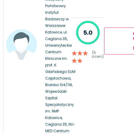
Państwowy
Instytut
Badawczy w
Warszawie
5.0
Katowice, ul.
Ceglana 35,
Uniwersyteckie
Centrum
(5
ocen)
Kliniczne im.
prof. K.
Gibińskiego SUM
Częstochowa,
Bialska 104/118,
Wojewódzki
Szpital
Specjalistyczny
im. NMP
Katowice,
Ceglana 35, NU-
MED Centrum