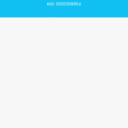
KRS: 0000358654
Alivia Onkomapa
O projekcie
Lista placówek
Lista lekarzy
Programy lekowe
Klauzula informacyjna
Polityka prywatności
Regulamin
Kontakt
Alivia Onkofundacja
Poznaj naszą misję
Przeczytaj aktualności
Zostań Podopiecznym