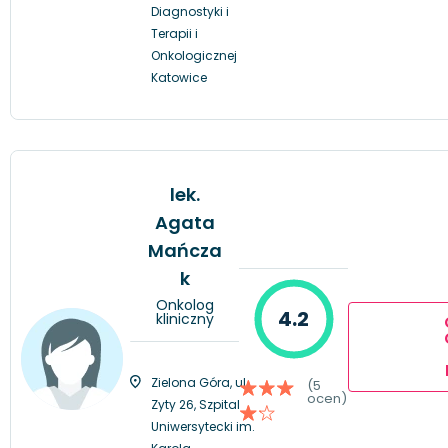
Diagnostyki i
Terapii i
Onkologicznej
Katowice
lek.
Agata
Mańcza
k
Onkolog
4.2
kliniczny
Zielona Góra, ul.
(5
ocen)
Zyty 26, Szpital
Uniwersytecki im.