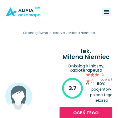
Strona główna
>
Lekarze
>
Milena Niemiec
lek.
Milena Niemiec
Onkolog kliniczny,
Radioterapeuta
(3
oceny)
50%
3.7
pacjentów
poleca tego
lekarza
OCEŃ TEGO