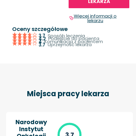
LEKARZA
Więcej informacji o
lekarzu
Oceny szczegółowe
Sposób leczenia
3.7
Podejście do pacjenta
4.2
Komunikacja z pacjentem
4
Uprzejmość lekarza
3.7
Miejsca pracy lekarza
Narodowy
Instytut
3.7