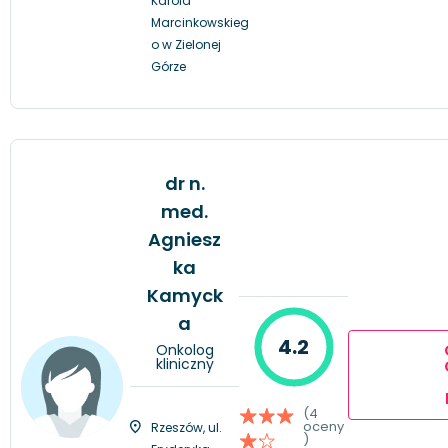
Karola
Marcinkowskieg
o w Zielonej
Górze
dr n.
med.
Agniesz
ka
Kamyck
a
4.2
Onkolog
kliniczny
(4
oceny
Rzeszów, ul.
)