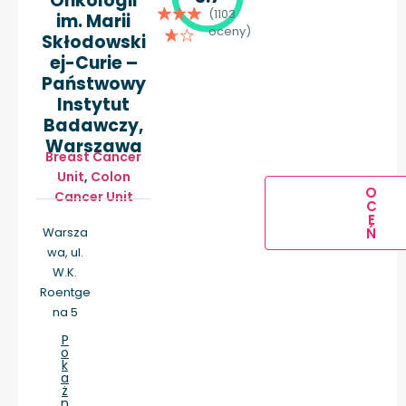
Onkologii
(1103
im. Marii
oceny)
Skłodowski
ej-Curie –
Państwowy
Instytut
Badawczy,
Warszawa
Breast Cancer
Unit
,
Colon
O
Cancer Unit
C
E
Warsza
Ń
wa, ul.
W.K.
Roentge
na 5
P
o
k
a
ż
n