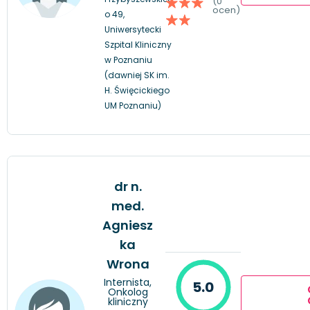
(0
ocen)
o 49,
Uniwersytecki
Szpital Kliniczny
w Poznaniu
(dawniej SK im.
H. Święcickiego
UM Poznaniu)
dr n.
med.
Agniesz
ka
Wrona
Internista,
5.0
Onkolog
kliniczny