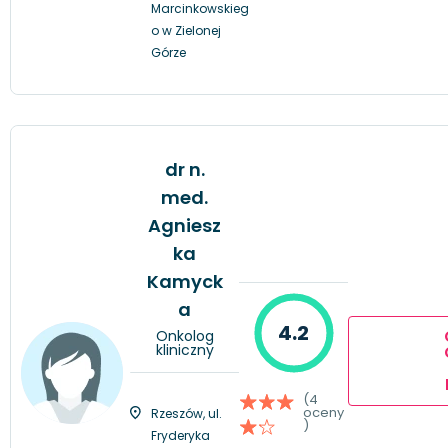
Marcinkowskieg
o w Zielonej
Górze
dr n.
med.
Agniesz
ka
Kamyck
a
4.2
Onkolog
kliniczny
(4
oceny
Rzeszów, ul.
)
Fryderyka