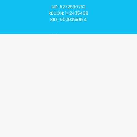
NIP: 5272630752
REGON: 142435498
KRS: 0000358654
Alivia Onkomapa
O projekcie
Lista placówek
Lista lekarzy
Programy lekowe
Klauzula informacyjna
Polityka prywatności
Regulamin
Kontakt
Alivia Onkofundacja
Poznaj naszą misję