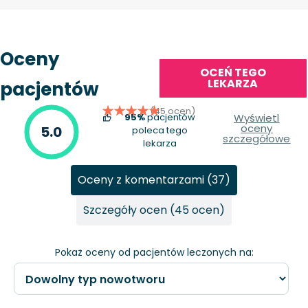
Oceny
OCEŃ TEGO
LEKARZA
pacjentów
(45 ocen)
95%
pacjentów
Wyświetl
oceny
5.0
poleca tego
szczegółowe
lekarza
Oceny z komentarzami (37)
Szczegóły ocen (45 ocen)
Pokaż oceny od pacjentów leczonych na: