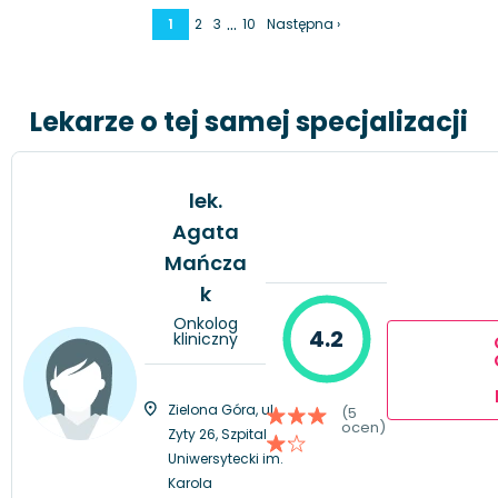
…
1
2
3
10
Następna ›
Lekarze o tej samej specjalizacji
lek.
Agata
Mańcza
k
Onkolog
4.2
kliniczny
Zielona Góra, ul.
(5
ocen)
Zyty 26, Szpital
Uniwersytecki im.
Karola