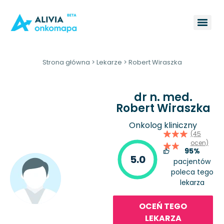
Strona główna
>
Lekarze
>
Robert Wiraszka
dr n. med.
Robert Wiraszka
Onkolog kliniczny
(45
ocen)
95%
5.0
pacjentów
poleca tego
lekarza
OCEŃ TEGO
LEKARZA