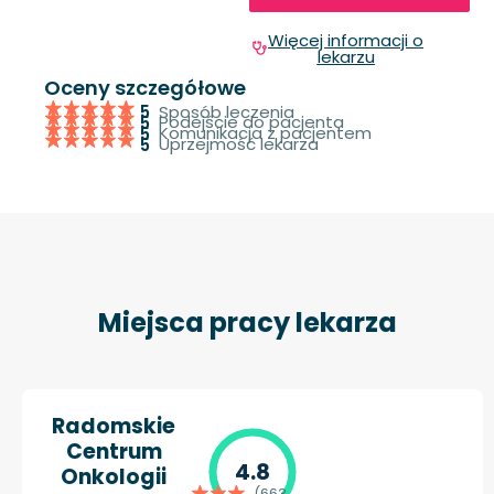
Więcej informacji o
lekarzu
Oceny szczegółowe
Sposób leczenia
5
Podejście do pacjenta
5
Komunikacja z pacjentem
5
Uprzejmość lekarza
5
Miejsca pracy lekarza
Radomskie
Centrum
4.8
Onkologii
(663