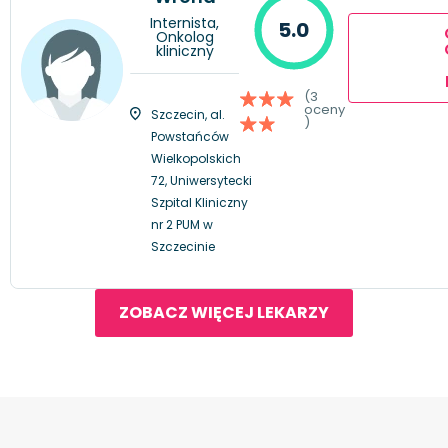
Internista,
5.0
Onkolog
kliniczny
(3
oceny
Szczecin, al.
)
Powstańców
Wielkopolskich
72, Uniwersytecki
Szpital Kliniczny
nr 2 PUM w
Szczecinie
ZOBACZ WIĘCEJ LEKARZY