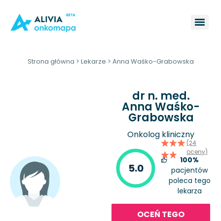
Strona główna
>
Lekarze
>
Anna Waśko-Grabowska
dr n. med.
Anna Waśko-
Grabowska
Onkolog kliniczny
(24
oceny)
100%
5.0
pacjentów
poleca tego
lekarza
OCEŃ TEGO