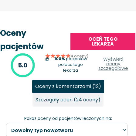
Oceny
OCEŃ TEGO
LEKARZA
pacjentów
(24 oceny)
100%
pacjentów
Wyświetl
oceny
5.0
poleca tego
szczegółowe
lekarza
Oceny z komentarzami (12)
Szczegóły ocen (24 oceny)
Pokaż oceny od pacjentów leczonych na: