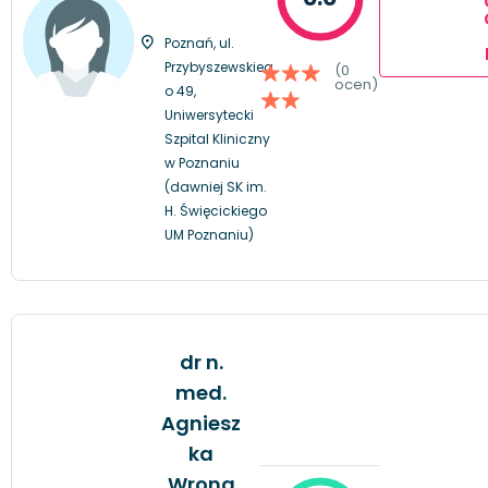
Poznań, ul.
Przybyszewskieg
(0
ocen)
o 49,
Uniwersytecki
Szpital Kliniczny
w Poznaniu
(dawniej SK im.
H. Święcickiego
UM Poznaniu)
dr n.
med.
Agniesz
ka
Wrona