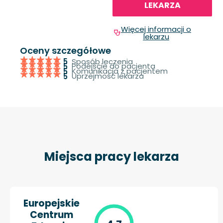
LEKARZA
Więcej informacji o
lekarzu
Oceny szczegółowe
Sposób leczenia
5
Podejście do pacjenta
5
Komunikacja z pacjentem
5
Uprzejmość lekarza
5
Miejsca pracy lekarza
Europejskie
Centrum