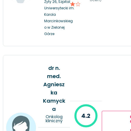
Zyty 26, Szpital
Uniwersytecki im.
Karola
Marcinkowskieg
o w Zielonej
Górze
dr n.
med.
Agniesz
ka
Kamyck
a
4.2
Onkolog
kliniczny