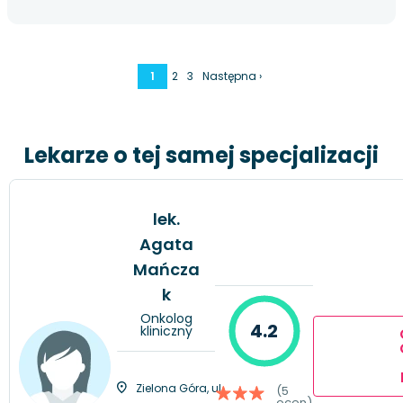
1
2
3
Następna ›
Lekarze o tej samej specjalizacji
lek.
Agata
Mańcza
k
Onkolog
4.2
kliniczny
Zielona Góra, ul.
(5
ocen)