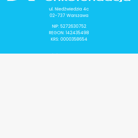
ul. Niedźwiedzia 4c
02-737 Warszawa
NIP: 5272630752
REGON: 142435498
KRS: 0000358654
Alivia Onkomapa
O projekcie
Lista placówek
Lista lekarzy
Programy lekowe
Klauzula informacyjna
Polityka prywatności
Regulamin
Kontakt
Alivia Onkofundacja