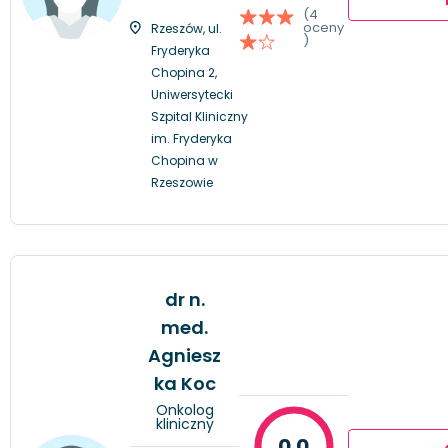
(4
oceny
Rzeszów, ul.
)
Fryderyka
Chopina 2,
Uniwersytecki
Szpital Kliniczny
im. Fryderyka
Chopina w
Rzeszowie
dr n.
med.
Agniesz
ka Koc
Onkolog
kliniczny
0.0