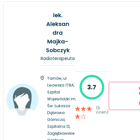
lek.
Aleksan
dra
Majka-
Sobczyk
Radioterapeuta
Tarnów, ul.
Lwowska 178A,
3.7
Szpital
Wojewódzki im.
Św. Łukasza
(5
ocen)
Dąbrowa
Górnicza,
Szpitalna 13,
Zagłębiowskie