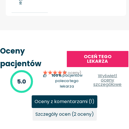
e
Oceny
OCEŃ TEGO
LEKARZA
pacjentów
(2 oceny)
100%
pacjentów
Wyświetl
oceny
5.0
poleca tego
szczegółowe
lekarza
Oceny z komentarzami (1)
Szczegóły ocen (2 oceny)