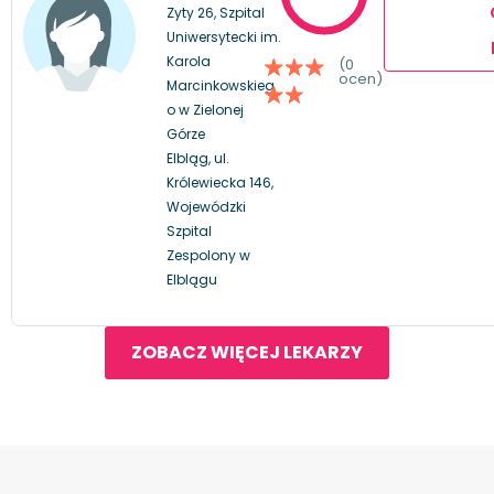
Zyty 26, Szpital
Uniwersytecki im.
Karola
(0
ocen)
Marcinkowskieg
o w Zielonej
Górze
Elbląg, ul.
Królewiecka 146,
Wojewódzki
Szpital
Zespolony w
Elblągu
ZOBACZ WIĘCEJ LEKARZY