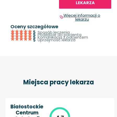
LEKARZA
Więcej informacji o
lekarzu
Oceny szczegółowe
Sposób leczenia
5
Podejście do pacjenta
5
Komunikacja z pacjentem
5
Uprzejmość lekarza
5
Miejsca pracy lekarza
Białostockie
Centrum