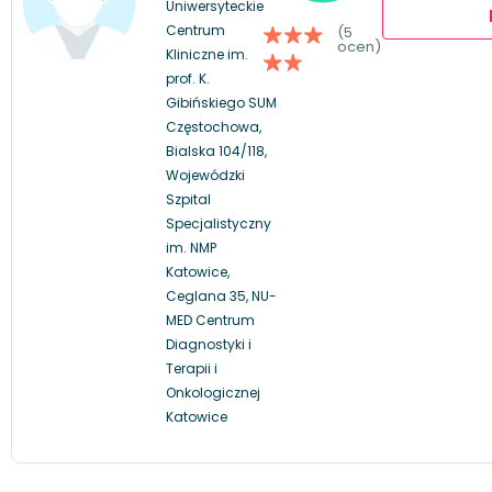
Uniwersyteckie
Centrum
(5
ocen)
Kliniczne im.
prof. K.
Gibińskiego SUM
Częstochowa,
Bialska 104/118,
Wojewódzki
Szpital
Specjalistyczny
im. NMP
Katowice,
Ceglana 35, NU-
MED Centrum
Diagnostyki i
Terapii i
Onkologicznej
Katowice