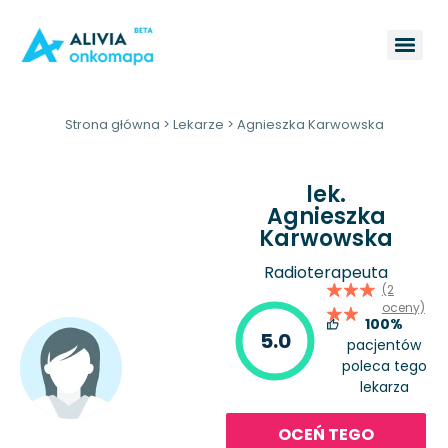
Strona główna
>
Lekarze
>
Agnieszka Karwowska
lek.
Agnieszka
Karwowska
Radioterapeuta
(2
oceny)
100%
5.0
pacjentów
poleca tego
lekarza
OCEŃ TEGO