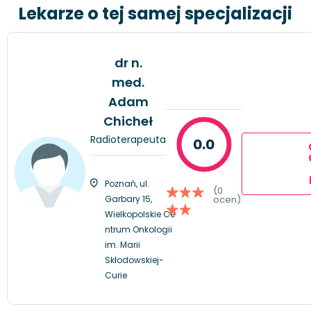
Lekarze o tej samej specjalizacji
dr n.
med.
Adam
Chicheł
Radioterapeuta
0.0
Poznań, ul.
(0
Garbary 15,
ocen)
Wielkopolskie Ce
ntrum Onkologii
im. Marii
Skłodowskiej-
Curie