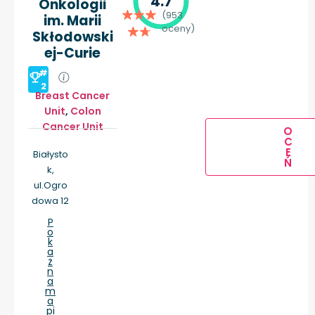
4.7
Onkologii
(953
im. Marii
oceny)
Skłodowski
ej-Curie
#
2
Breast Cancer
Unit
,
Colon
Cancer Unit
O
C
E
Białysto
Ń
k,
ul.Ogro
dowa 12
P
o
k
a
ż
n
a
m
a
pi