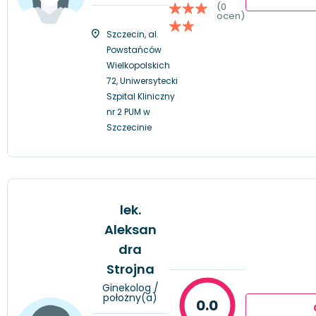
(0
ocen)
Szczecin, al.
Powstańców
Wielkopolskich
72, Uniwersytecki
Szpital Kliniczny
nr 2 PUM w
Szczecinie
lek.
Aleksan
dra
Strojna
Ginekolog /
położny(a)
0.0