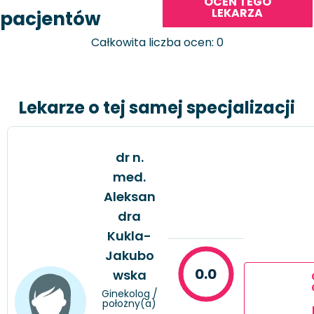
OCEŃ TEGO
LEKARZA
pacjentów
Całkowita liczba ocen: 0
Lekarze o tej samej specjalizacji
dr n.
med.
Aleksan
dra
Kukla-
Jakubo
0.0
wska
Ginekolog /
położny(a)