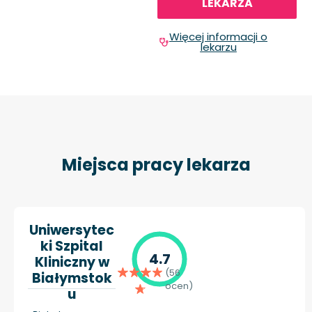
LEKARZA
Więcej informacji o
lekarzu
Miejsca pracy lekarza
Uniwersytec
ki Szpital
4.7
Kliniczny w
(56
Białymstok
ocen)
u