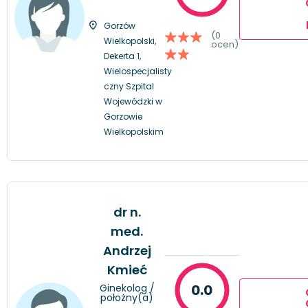
Gorzów
(0
Wielkopolski,
ocen)
Dekerta 1,
Wielospecjalisty
czny Szpital
Wojewódzki w
Gorzowie
Wielkopolskim
dr n.
med.
Andrzej
Kmieć
0.0
Ginekolog /
położny(a)