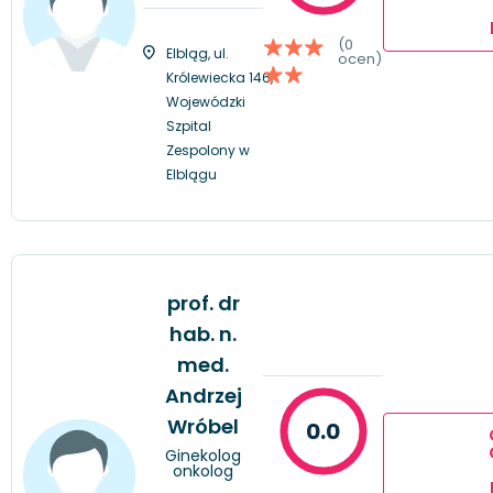
(0
Elbląg, ul.
ocen)
Królewiecka 146,
Wojewódzki
Szpital
Zespolony w
Elblągu
prof. dr
hab. n.
med.
Andrzej
Wróbel
0.0
Ginekolog
onkolog