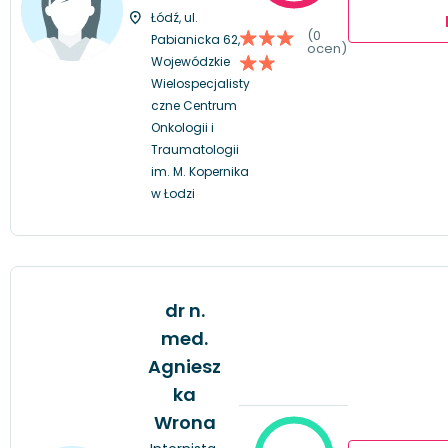
Łódź, ul.
(0
Pabianicka 62,
ocen)
Wojewódzkie
Wielospecjalisty
czne Centrum
Onkologii i
Traumatologii
im. M. Kopernika
w Łodzi
dr n.
med.
Agniesz
ka
Wrona