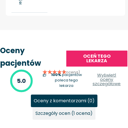
e
Oceny
OCEŃ TEGO
LEKARZA
pacjentów
(1 ocena)
100%
pacjentów
Wyświetl
oceny
5.0
poleca tego
szczegółowe
lekarza
Oceny z komentarzami (0)
Szczegóły ocen (1 ocena)