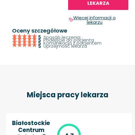
LEKARZA
Więcej informacji o
lekarzu
Oceny szczegółowe
Sposób leczenia
5
Podejście do pacjenta
5
Komunikacja z pacjentem
5
Uprzejmość lekarza
5
Miejsca pracy lekarza
Białostockie
Centrum