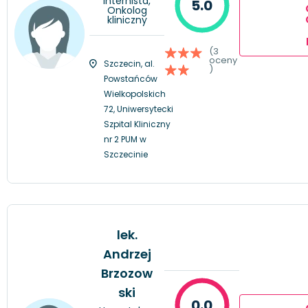
Internista,
5.0
Onkolog
kliniczny
(3
oceny
Szczecin, al.
)
Powstańców
Wielkopolskich
72, Uniwersytecki
Szpital Kliniczny
nr 2 PUM w
Szczecinie
lek.
Andrzej
Brzozow
ski
0.0