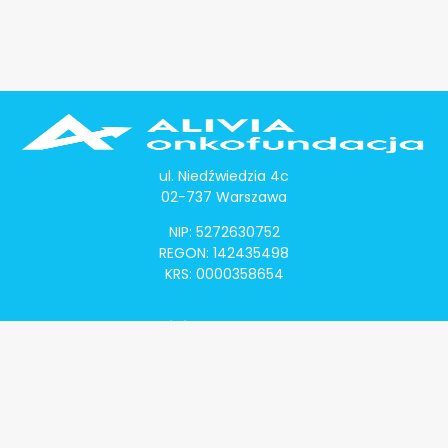
ul. Niedźwiedzia 4c
02-737 Warszawa
NIP: 5272630752
REGON: 142435498
KRS: 0000358654
Alivia Onkomapa
O projekcie
Lista placówek
Lista lekarzy