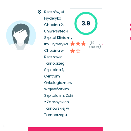
Rzeszów, ul.
Fryderyka
3.9
Chopina 2,
Uniwersytecki
Szpital Kliniczny
(12
im. Fryderyka
ocen)
Chopina w
Rzeszowie
Tarnobrzeg,
Szpitalna 1,
Centrum
Onkologiczne w
Wojewódzkim
Szpitalu im. Zofii
z Zamoyskich
Tarnowskiej w
Tarnobrzegu