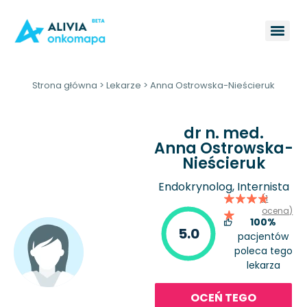
Strona główna
>
Lekarze
>
Anna Ostrowska-Nieścieruk
dr n. med.
Anna Ostrowska-
Nieścieruk
Endokrynolog, Internista
(1
ocena)
100%
5.0
pacjentów
poleca tego
lekarza
OCEŃ TEGO