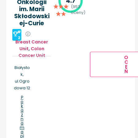
4.7
Onkologii
(953
im. Marii
oceny)
Skłodowski
ej-Curie
#
2
Breast Cancer
Unit
,
Colon
Cancer Unit
O
C
E
Białysto
Ń
k,
ul.Ogro
dowa 12
P
o
k
a
ż
n
a
m
a
pi