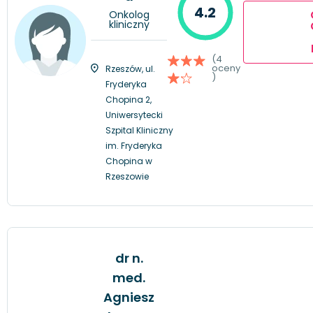
4.2
Onkolog
kliniczny
(4
oceny
Rzeszów, ul.
)
Fryderyka
Chopina 2,
Uniwersytecki
Szpital Kliniczny
im. Fryderyka
Chopina w
Rzeszowie
dr n.
med.
Agniesz