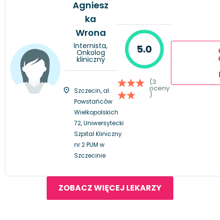
Agniesz
ka
Wrona
Internista,
5.0
Onkolog
kliniczny
(3
oceny
Szczecin, al.
)
Powstańców
Wielkopolskich
72, Uniwersytecki
Szpital Kliniczny
nr 2 PUM w
Szczecinie
ZOBACZ WIĘCEJ LEKARZY