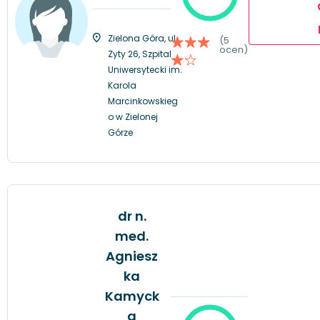
Zielona Góra, ul.
(5
ocen)
Zyty 26, Szpital
Uniwersytecki im.
Karola
Marcinkowskieg
o w Zielonej
Górze
dr n.
med.
Agniesz
ka
Kamyck
a