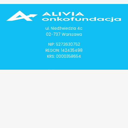
ul. Niedźwiedzia 4c
02-737 Warszawa
NIP: 5272630752
REGON: 142435498
KRS: 0000358654
Alivia Onkomapa
O projekcie
Lista placówek
Lista lekarzy
Programy lekowe
Klauzula informacyjna
Polityka prywatności