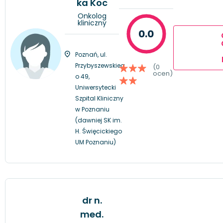
ka Koc
Onkolog
kliniczny
0.0
Poznań, ul.
Przybyszewskieg
(0
ocen)
o 49,
Uniwersytecki
Szpital Kliniczny
w Poznaniu
(dawniej SK im.
H. Święcickiego
UM Poznaniu)
dr n.
med.