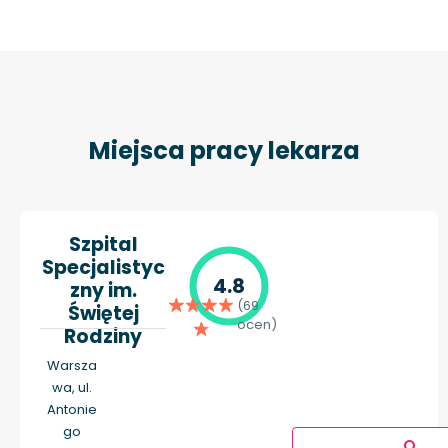
Miejsca pracy lekarza
Szpital
Specjalistyc
4.8
zny im.
(69
Świętej
ocen)
Rodziny
Warsza
wa, ul.
Antonie
go
O