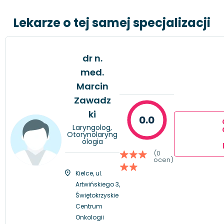
Lekarze o tej samej specjalizacji
dr n.
med.
Marcin
Zawadz
ki
0.0
Laryngolog,
Otorynolaryng
ologia
(0
ocen)
Kielce, ul.
Artwińskiego 3,
Świętokrzyskie
Centrum
Onkologii