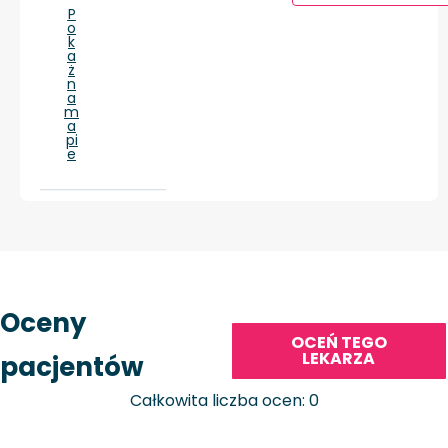
P
o
k
a
ż
n
a
m
a
pi
e
Oceny
OCEŃ TEGO
LEKARZA
pacjentów
Całkowita liczba ocen: 0