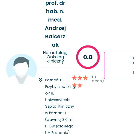
prof. dr
hab. n.
med.
Andrzej
Balcerz
ak
Hematolog,
0.0
Onkolog
kliniczny
(0
Poznań, ul.
ocen)
Przybyszewskieg
o 49,
Uniwersytecki
Szpital Kliniczny
w Poznaniu
(dawniej SK im.
H. Święcickiego
UM Poznaniu)