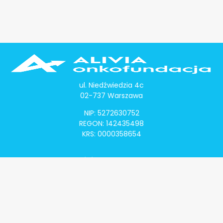
ul. Niedźwiedzia 4c
02-737 Warszawa
NIP: 5272630752
REGON: 142435498
KRS: 0000358654
Alivia Onkomapa
O projekcie
Lista placówek
Lista lekarzy