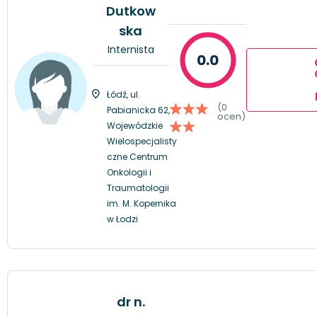
Dutkow
ska
Internista
0.0
Łódź, ul.
(0
Pabianicka 62,
ocen)
Wojewódzkie
Wielospecjalisty
czne Centrum
Onkologii i
Traumatologii
im. M. Kopernika
w Łodzi
dr n.