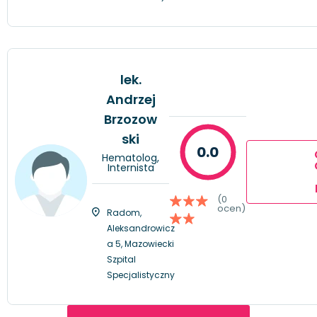
lek.
Andrzej
Brzozow
ski
0.0
Hematolog,
Internista
(0
ocen)
Radom,
Aleksandrowicz
a 5, Mazowiecki
Szpital
Specjalistyczny