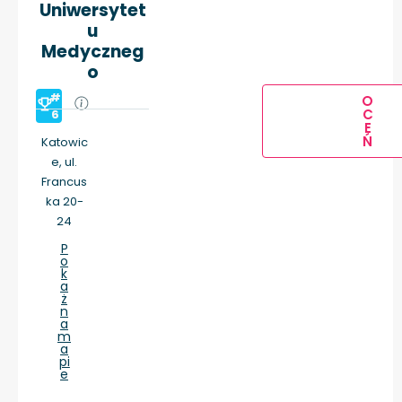
Uniwersytet
u
Medyczneg
o
#
O
C
6
E
Ń
Katowic
e, ul.
Francus
ka 20-
24
P
o
k
a
ż
n
a
m
a
pi
e