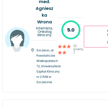
med.
Agniesz
ka
Wrona
Internista,
5.0
Onkolog
kliniczny
(3
oceny
Szczecin, al.
)
Powstańców
Wielkopolskich
72, Uniwersytecki
Szpital Kliniczny
nr 2 PUM w
Szczecinie