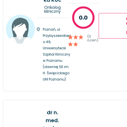
Onkolog
kliniczny
0.0
Poznań, ul.
Przybyszewskieg
(0
ocen)
o 49,
Uniwersytecki
Szpital Kliniczny
w Poznaniu
(dawniej SK im.
H. Święcickiego
UM Poznaniu)
dr n.
med.