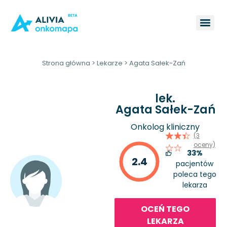
Strona główna
>
Lekarze
>
Agata Sałek-Zań
lek.
Agata Sałek-Zań
Onkolog kliniczny
(3
oceny)
33%
2.4
pacjentów
poleca tego
lekarza
OCEŃ TEGO
LEKARZA