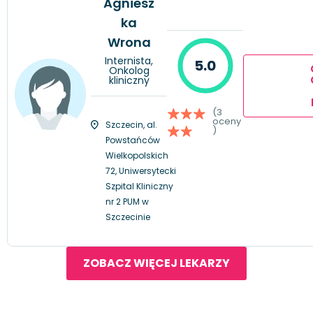
Agniesz
ka
Wrona
Internista,
5.0
Onkolog
kliniczny
(3
oceny
Szczecin, al.
)
Powstańców
Wielkopolskich
72, Uniwersytecki
Szpital Kliniczny
nr 2 PUM w
Szczecinie
ZOBACZ WIĘCEJ LEKARZY