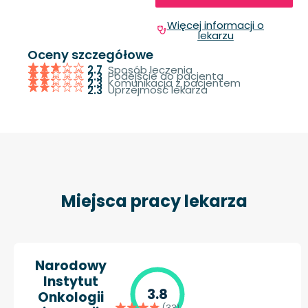
Więcej informacji o
lekarzu
Oceny szczegółowe
Sposób leczenia
2.7
Podejście do pacjenta
2.3
Komunikacja z pacjentem
2.3
Uprzejmość lekarza
2.3
Miejsca pracy lekarza
Narodowy
Instytut
3.8
Onkologii
(331