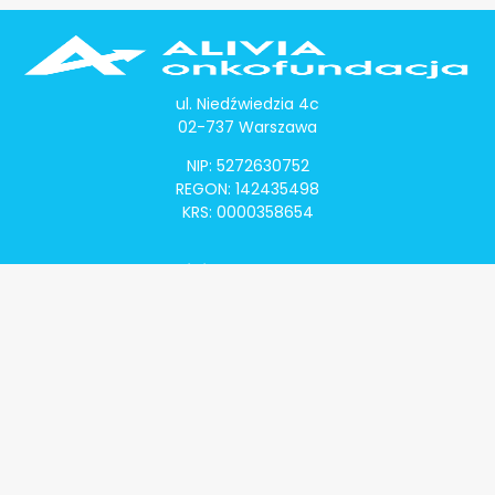
ul. Niedźwiedzia 4c
02-737 Warszawa
NIP: 5272630752
REGON: 142435498
KRS: 0000358654
Alivia Onkomapa
O projekcie
Lista placówek
Lista lekarzy
Programy lekowe
Klauzula informacyjna
Polityka prywatności
Regulamin