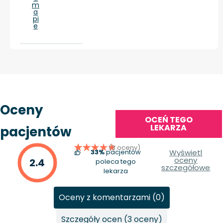
m
a
pi
e
Oceny
OCEŃ TEGO
LEKARZA
pacjentów
(3 oceny)
33%
pacjentów
Wyświetl
oceny
2.4
poleca tego
szczegółowe
lekarza
Oceny z komentarzami (0)
Szczegóły ocen (3 oceny)