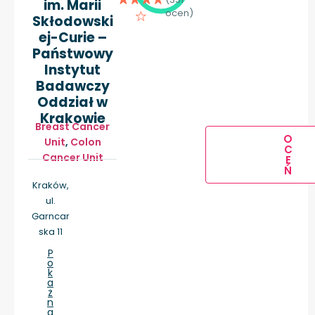
im. Marii
ocen)
Skłodowski
ej-Curie –
Państwowy
Instytut
Badawczy
Oddział w
Krakowie
Breast Cancer
O
Unit
,
Colon
C
Cancer Unit
E
Ń
Kraków,
ul.
Garncar
ska 11
P
o
k
a
ż
n
a