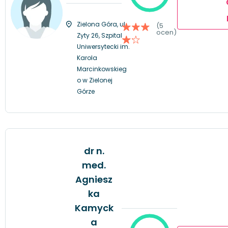
Zielona Góra, ul.
(5
ocen)
Zyty 26, Szpital
Uniwersytecki im.
Karola
Marcinkowskieg
o w Zielonej
Górze
dr n.
med.
Agniesz
ka
Kamyck
a