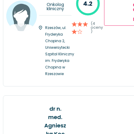
4.2
Onkolog
kliniczny
(4
oceny
Rzeszów, ul.
)
Fryderyka
Chopina 2,
Uniwersytecki
Szpital Kliniczny
im. Fryderyka
Chopina w
Rzeszowie
dr n.
med.
Agniesz
ka Koc