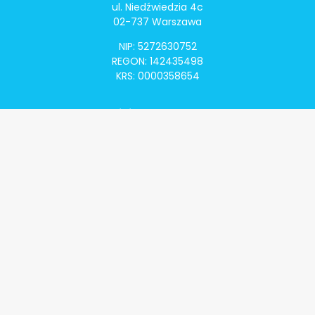
ul. Niedźwiedzia 4c
02-737 Warszawa
NIP: 5272630752
REGON: 142435498
KRS: 0000358654
Alivia Onkomapa
O projekcie
Lista placówek
Lista lekarzy
Programy lekowe
Klauzula informacyjna
Polityka prywatności
Regulamin
Kontakt
Alivia Onkofundacja