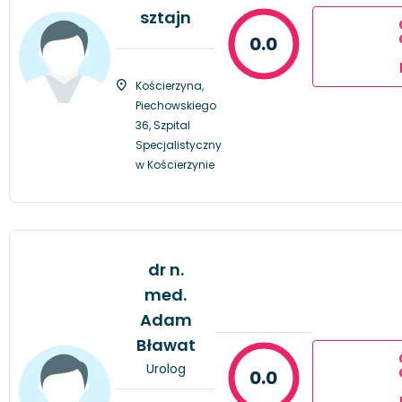
sztajn
0.0
Kościerzyna,
Piechowskiego
36, Szpital
Specjalistyczny
w Kościerzynie
dr n.
med.
Adam
Bławat
Urolog
0.0