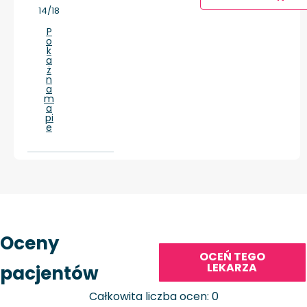
14/18
P
o
k
a
ż
n
a
m
a
pi
e
Oceny
OCEŃ TEGO
LEKARZA
pacjentów
Całkowita liczba ocen: 0