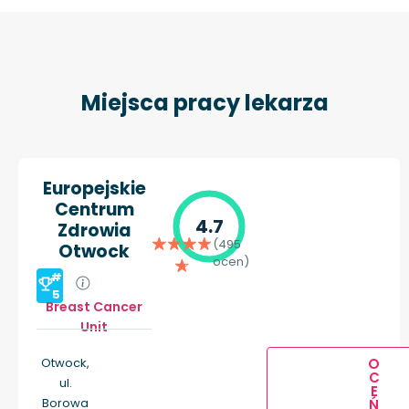
Miejsca pracy lekarza
Europejskie
Centrum
4.7
Zdrowia
(495
Otwock
ocen)
#
5
Breast Cancer
Unit
Otwock,
O
C
ul.
E
Borowa
Ń