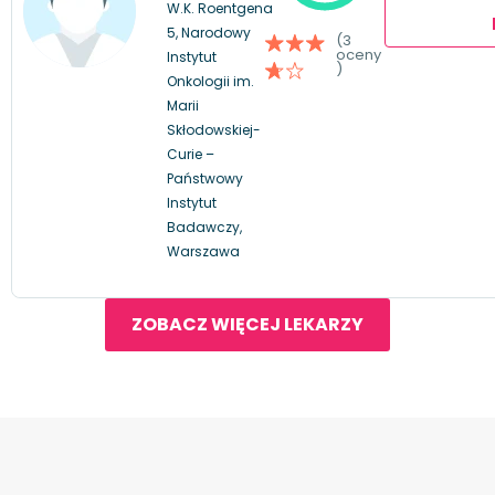
W.K. Roentgena
5, Narodowy
(3
oceny
Instytut
)
Onkologii im.
Marii
Skłodowskiej-
Curie –
Państwowy
Instytut
Badawczy,
Warszawa
ZOBACZ WIĘCEJ LEKARZY