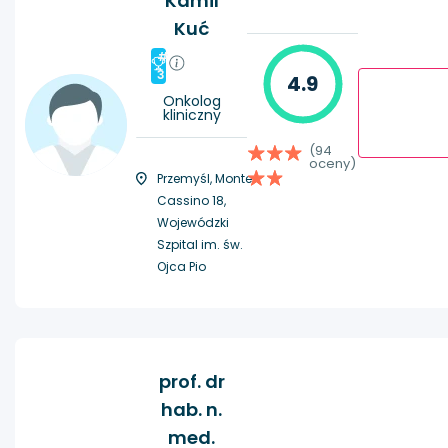
Kamil
Kuć
#
3
4.9
Onkolog
kliniczny
(94
oceny)
Przemyśl, Monte
Cassino 18,
Wojewódzki
Szpital im. św.
Ojca Pio
prof. dr
hab. n.
med.