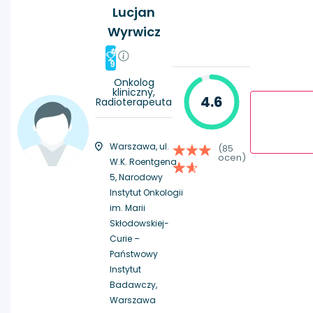
Lucjan
Wyrwicz
#
9
Onkolog
kliniczny,
4.6
Radioterapeuta
Warszawa, ul.
(85
ocen)
W.K. Roentgena
5, Narodowy
Instytut Onkologii
im. Marii
Skłodowskiej-
Curie –
Państwowy
Instytut
Badawczy,
Warszawa