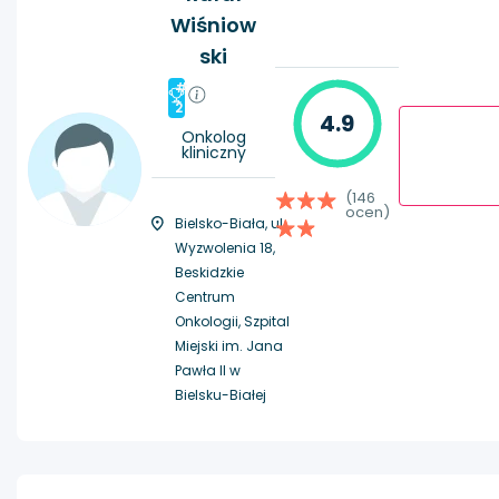
Wiśniow
ski
#
2
4.9
Onkolog
kliniczny
(146
ocen)
Bielsko-Biała, ul.
Wyzwolenia 18,
Beskidzkie
Centrum
Onkologii, Szpital
Miejski im. Jana
Pawła II w
Bielsku-Białej