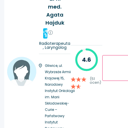
med.
Agata
Hajduk
#
8
Radioterapeuta
, Laryngolog
4.6
Gliwice, ul.
Wybrzeże Armii
Krajowej 15,
(51
ocen)
Narodowy
Instytut Onkologii
im. Marii
Skłodowskiej-
Curie –
Państwowy
Instytut