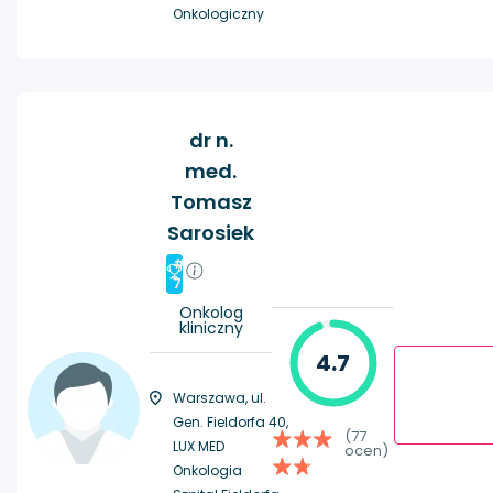
Onkologiczny
dr n.
med.
Tomasz
Sarosiek
#
7
Onkolog
kliniczny
4.7
Warszawa, ul.
Gen. Fieldorfa 40,
(77
LUX MED
ocen)
Onkologia