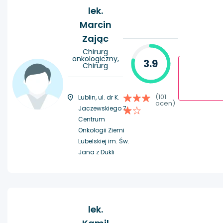
lek.
Marcin
Zając
Chirurg
onkologiczny,
3.9
Chirurg
(101
Lublin, ul. dr K.
ocen)
Jaczewskiego 7,
Centrum
Onkologii Ziemi
Lubelskiej im. Św.
Jana z Dukli
lek.