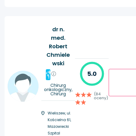
dr n.
med.
Robert
Chmiele
wski
#
5.0
1
Chirurg
onkologiczny,
Chirurg
(84
oceny)
Wieliszew, ul.
Kościelna 61,
Mazowiecki
Szpital