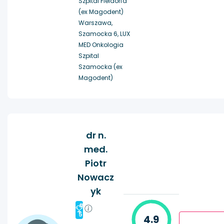
Szpital Fieldorfa
(ex Magodent)
Warszawa,
Szamocka 6, LUX
MED Onkologia
Szpital
Szamocka (ex
Magodent)
dr n.
med.
Piotr
Nowacz
yk
#
5
4.9