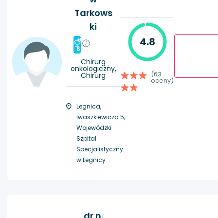
Tarkows
ki
4.8
#
6
Chirurg
onkologiczny,
(63
Chirurg
oceny)
Legnica,
Iwaszkiewicza 5,
Wojewódzki
Szpital
Specjalistyczny
w Legnicy
dr n.