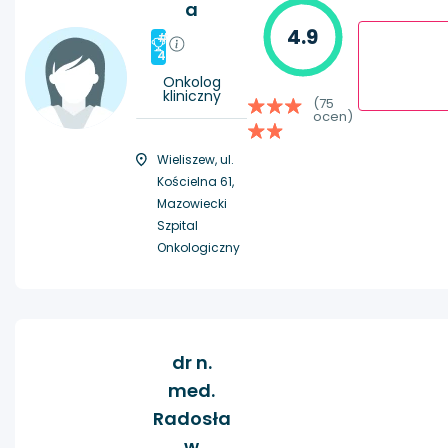
a
4.9
#
4
Onkolog
kliniczny
(75
ocen)
Wieliszew, ul.
Kościelna 61,
Mazowiecki
Szpital
Onkologiczny
dr n.
med.
Radosła
w