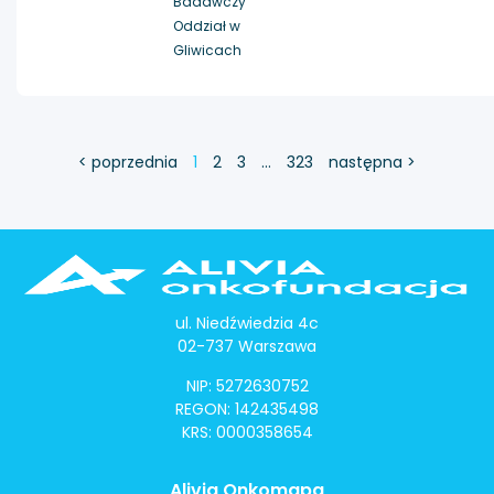
Badawczy
Oddział w
Gliwicach
< poprzednia
1
2
3
…
323
następna >
ul. Niedźwiedzia 4c
02-737 Warszawa
NIP: 5272630752
REGON: 142435498
KRS: 0000358654
Alivia Onkomapa