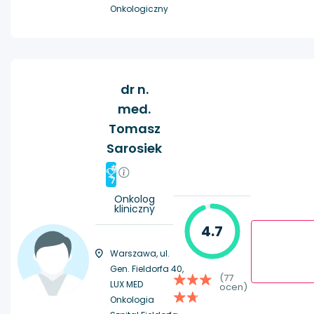
Onkologiczny
dr n.
med.
Tomasz
Sarosiek
#
7
Onkolog
kliniczny
4.7
Warszawa, ul.
Gen. Fieldorfa 40,
(77
LUX MED
ocen)
Onkologia