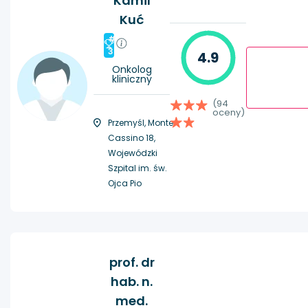
Kamil
Kuć
#
3
4.9
Onkolog
kliniczny
(94
oceny)
Przemyśl, Monte
Cassino 18,
Wojewódzki
Szpital im. św.
Ojca Pio
prof. dr
hab. n.
med.