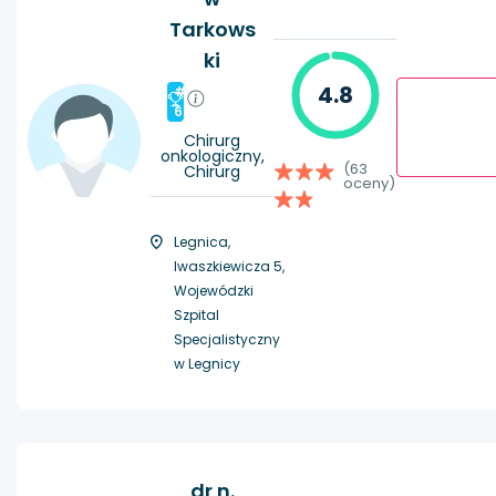
Tarkows
ki
4.8
#
6
Chirurg
onkologiczny,
(63
Chirurg
oceny)
Legnica,
Iwaszkiewicza 5,
Wojewódzki
Szpital
Specjalistyczny
w Legnicy
dr n.