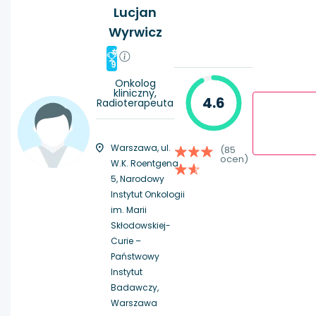
Lucjan
Wyrwicz
#
9
Onkolog
kliniczny,
4.6
Radioterapeuta
Warszawa, ul.
(85
ocen)
W.K. Roentgena
5, Narodowy
Instytut Onkologii
im. Marii
Skłodowskiej-
Curie –
Państwowy
Instytut
Badawczy,
Warszawa