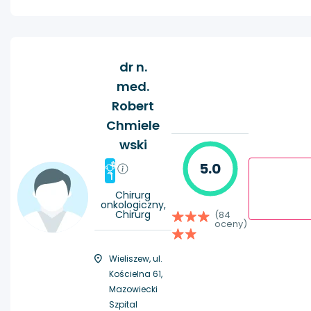
dr n.
med.
Robert
Chmiele
wski
#
5.0
1
Chirurg
onkologiczny,
Chirurg
(84
oceny)
Wieliszew, ul.
Kościelna 61,
Mazowiecki
Szpital