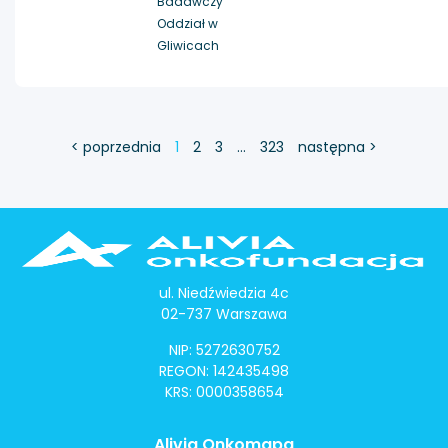
Badawczy
Oddział w
Gliwicach
< poprzednia
1
2
3
…
323
następna >
ul. Niedźwiedzia 4c
02-737 Warszawa
NIP: 5272630752
REGON: 142435498
KRS: 0000358654
Alivia Onkomapa