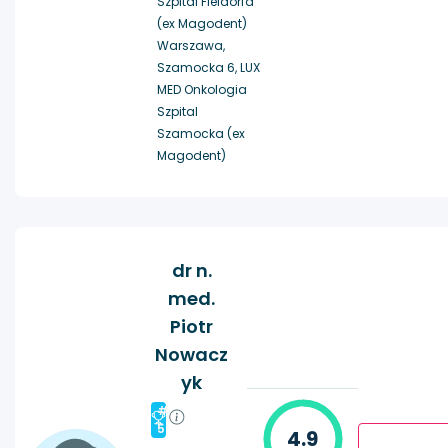
Szpital Fieldorfa
(ex Magodent)
Warszawa,
Szamocka 6, LUX
MED Onkologia
Szpital
Szamocka (ex
Magodent)
dr n.
med.
Piotr
Nowacz
yk
#
5
4.9