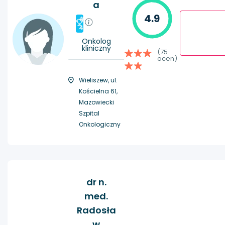
a
4.9
#
4
Onkolog
kliniczny
(75
ocen)
Wieliszew, ul.
Kościelna 61,
Mazowiecki
Szpital
Onkologiczny
dr n.
med.
Radosła
w