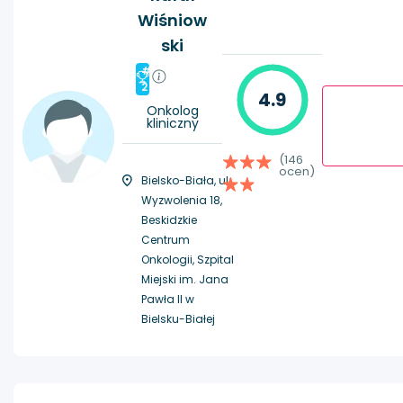
Wiśniow
ski
#
2
4.9
Onkolog
kliniczny
(146
ocen)
Bielsko-Biała, ul.
Wyzwolenia 18,
Beskidzkie
Centrum
Onkologii, Szpital
Miejski im. Jana
Pawła II w
Bielsku-Białej