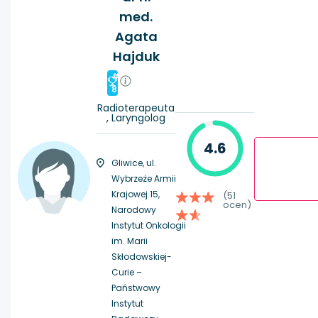
med.
Agata
Hajduk
#
8
Radioterapeuta
, Laryngolog
4.6
Gliwice, ul.
Wybrzeże Armii
Krajowej 15,
(51
ocen)
Narodowy
Instytut Onkologii
im. Marii
Skłodowskiej-
Curie –
Państwowy
Instytut