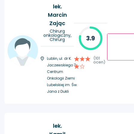
lek.
Marcin
Zając
Chirurg
onkologiczny,
3.9
Chirurg
(101
Lublin, ul. dr K.
ocen)
Jaczewskiego 7,
Centrum
Onkologii Ziemi
Lubelskiej im. Św.
Jana z Dukli
lek.