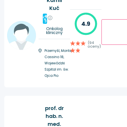
Kamil
Kuć
#
3
4.9
Onkolog
kliniczny
(94
oceny)
Przemyśl, Monte
Cassino 18,
Wojewódzki
Szpital im. św.
Ojca Pio
prof. dr
hab. n.
med.