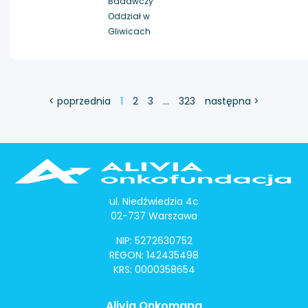
Badawczy
Oddział w
Gliwicach
< poprzednia
1
2
3
…
323
następna >
ul. Niedźwiedzia 4c
02-737 Warszawa
NIP: 5272630752
REGON: 142435498
KRS: 0000358654
Alivia Onkomapa