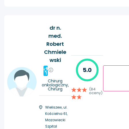
dr n.
med.
Robert
Chmiele
wski
#
5.0
1
Chirurg
onkologiczny,
Chirurg
(84
oceny)
Wieliszew, ul.
Kościelna 61,
Mazowiecki
Szpital