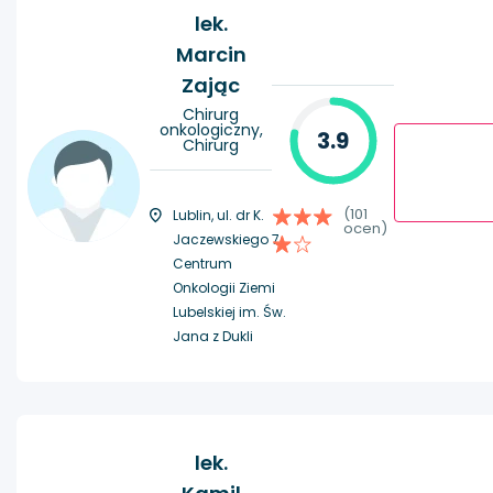
lek.
Marcin
Zając
Chirurg
onkologiczny,
3.9
Chirurg
(101
Lublin, ul. dr K.
ocen)
Jaczewskiego 7,
Centrum
Onkologii Ziemi
Lubelskiej im. Św.
Jana z Dukli
lek.