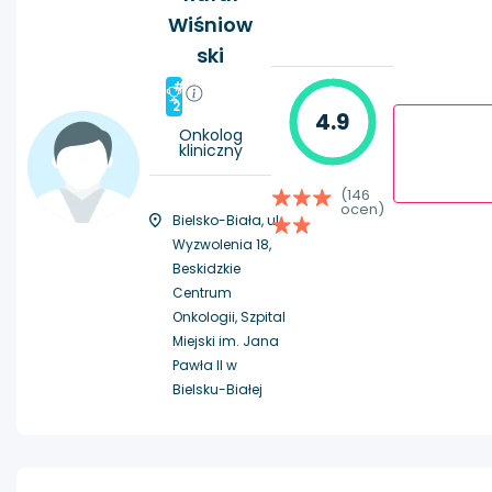
Wiśniow
ski
#
2
4.9
Onkolog
kliniczny
(146
ocen)
Bielsko-Biała, ul.
Wyzwolenia 18,
Beskidzkie
Centrum
Onkologii, Szpital
Miejski im. Jana
Pawła II w
Bielsku-Białej