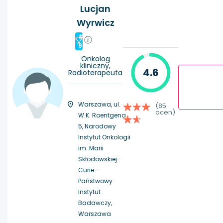
Lucjan
Wyrwicz
#
9
Onkolog
kliniczny,
4.6
Radioterapeuta
Warszawa, ul.
(85
ocen)
W.K. Roentgena
5, Narodowy
Instytut Onkologii
im. Marii
Skłodowskiej-
Curie –
Państwowy
Instytut
Badawczy,
Warszawa