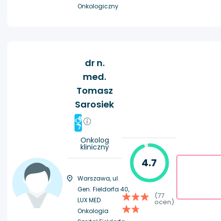
Onkologiczny
dr n.
med.
Tomasz
Sarosiek
#
7
Onkolog
kliniczny
4.7
Warszawa, ul.
Gen. Fieldorfa 40,
(77
LUX MED
ocen)
Onkologia