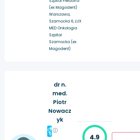
Szpital Fieldorfa
(ex Magodent)
Warszawa,
Szamocka 6, LUX
MED Onkologia
Szpital
Szamocka (ex
Magodent)
dr n.
med.
Piotr
Nowacz
yk
#
5
4.9