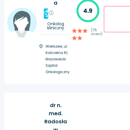
a
4.9
#
4
Onkolog
kliniczny
(75
ocen)
Wieliszew, ul.
Kościelna 61,
Mazowiecki
Szpital
Onkologiczny
dr n.
med.
Radosła
w