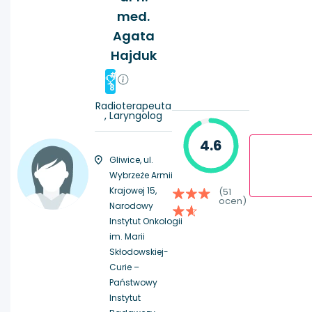
med.
Agata
Hajduk
#
8
Radioterapeuta
, Laryngolog
4.6
Gliwice, ul.
Wybrzeże Armii
Krajowej 15,
(51
ocen)
Narodowy
Instytut Onkologii
im. Marii
Skłodowskiej-
Curie –
Państwowy
Instytut