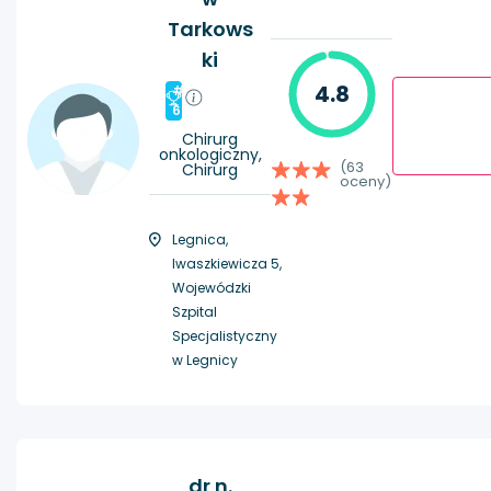
Tarkows
ki
4.8
#
6
Chirurg
onkologiczny,
(63
Chirurg
oceny)
Legnica,
Iwaszkiewicza 5,
Wojewódzki
Szpital
Specjalistyczny
w Legnicy
dr n.