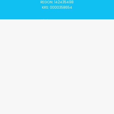
REGON: 142435498
KRS: 0000358654
Alivia Onkomapa
O projekcie
Lista placówek
Lista lekarzy
Programy lekowe
Klauzula informacyjna
Polityka prywatności
Regulamin
Kontakt
Alivia Onkofundacja
Poznaj naszą misję
Przeczytaj aktualności
Zostań Podopiecznym