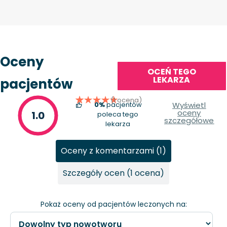
Oceny
OCEŃ TEGO
LEKARZA
pacjentów
(1 ocena)
0%
pacjentów
Wyświetl
oceny
1.0
poleca tego
szczegółowe
lekarza
Oceny z komentarzami (1)
Szczegóły ocen (1 ocena)
Pokaż oceny od pacjentów leczonych na: