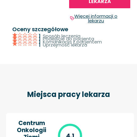
LEKARZA
Więcej informacji o
lekarzu
Oceny szczegółowe
Sposób leczenia
1
Podejście do pacjenta
1
Komunikacja z pacjentem
1
Uprzejmość lekarza
1
Miejsca pracy lekarza
Centrum
Onkologii
4.1