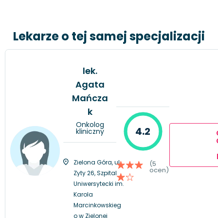
Lekarze o tej samej specjalizacji
lek.
Agata
Mańcza
k
Onkolog
4.2
kliniczny
Zielona Góra, ul.
(5
ocen)
Zyty 26, Szpital
Uniwersytecki im.
Karola
Marcinkowskieg
o w Zielonej