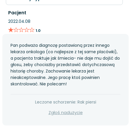
Pacjent
2022.04.08
★★★★★
★★★★★
1.0
Pan podważa diagnozę postawioną przez innego
lekarza onkologa (co najlepsze z tej same placówki),
a pacjenta traktuje jak śmiecia- nie daje mu dojść do
głosu, żeby chociażby przedstawić dotychczasową
historię choroby. Zachowanie lekarza jest
nieakceptowalne. Jego pracę ktoś powinien
skontrolować. Nie polecam!
Leczone schorzenie: Rak piersi
Zgłoś nadużycie