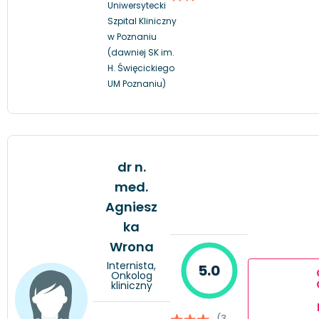
Uniwersytecki
Szpital Kliniczny
w Poznaniu
(dawniej SK im.
H. Święcickiego
UM Poznaniu)
dr n.
med.
Agniesz
ka
Wrona
Internista,
5.0
Onkolog
kliniczny
(3