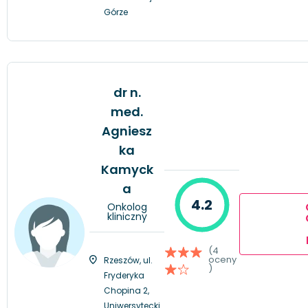
Górze
dr n.
med.
Agniesz
ka
Kamyck
a
4.2
Onkolog
kliniczny
(4
oceny
Rzeszów, ul.
)
Fryderyka
Chopina 2,
Uniwersytecki