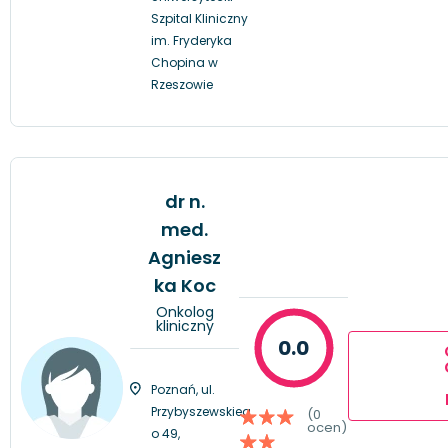
Szpital Kliniczny
im. Fryderyka
Chopina w
Rzeszowie
dr n.
med.
Agniesz
ka Koc
Onkolog
kliniczny
0.0
Poznań, ul.
Przybyszewskieg
(0
ocen)
o 49,