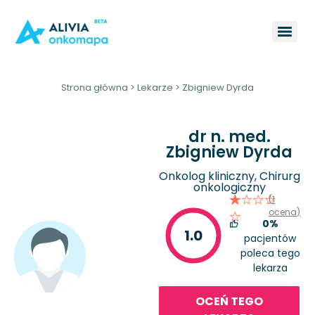
Strona główna
>
Lekarze
>
Zbigniew Dyrda
dr n. med.
Zbigniew Dyrda
Onkolog kliniczny, Chirurg
onkologiczny
(1
ocena)
0%
1.0
pacjentów
poleca tego
lekarza
OCEŃ TEGO