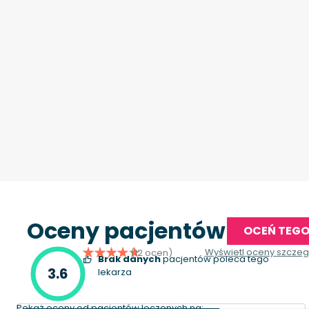
Oceny pacjentów
OCEŃ TEGO
Wyświetl oceny szcze
(12 ocen)
Brak danych
pacjentów poleca tego
3.6
lekarza
Pokaż oceny od pacjentów leczonych na: