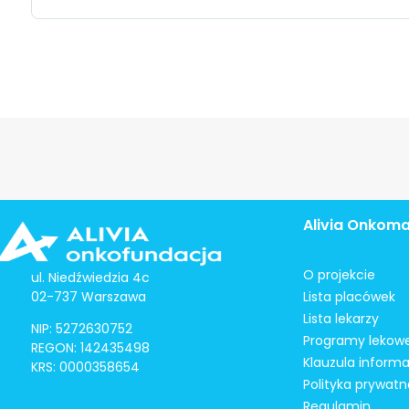
Alivia Onkom
O projekcie
ul. Niedźwiedzia 4c
02-737 Warszawa
Lista placówek
Lista lekarzy
NIP: 5272630752
Programy lekow
REGON: 142435498
Klauzula inform
KRS: 0000358654
Polityka prywatn
Regulamin