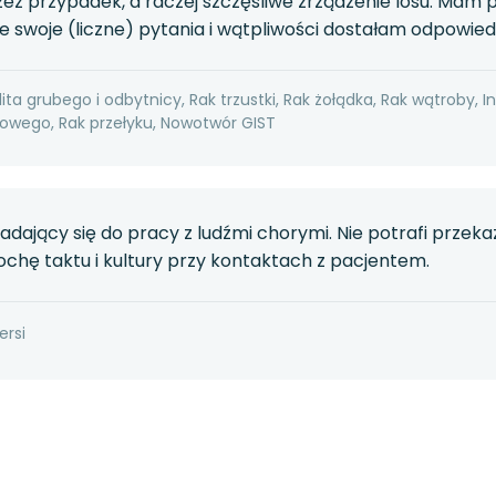
zez przypadek, a raczej szczęśliwe zrządzenie losu. Mam 
 swoje (liczne) pytania i wątpliwości dostałam odpowied
ita grubego i odbytnicy, Rak trzustki, Rak żołądka, Rak wątroby, I
wego, Rak przełyku, Nowotwór GIST
nadający się do pracy z ludźmi chorymi. Nie potrafi prz
chę taktu i kultury przy kontaktach z pacjentem.
ersi