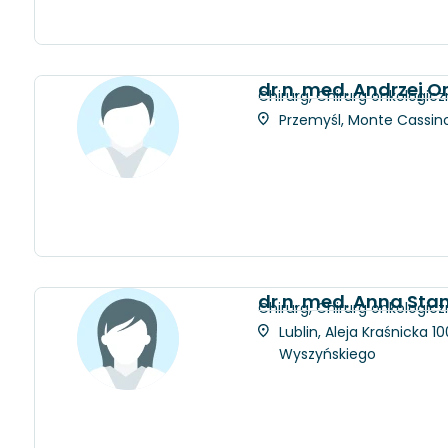
dr n. med. Andrzej 
Chirurg, Chirurg onkologicz
Przemyśl, Monte Cassino 
dr n. med. Anna Sta
Chirurg, Chirurg onkologicz
Lublin, Aleja Kraśnicka 
Wyszyńskiego