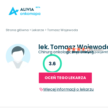
Strona główna
>
Lekarze
>
Tomasz Wojewoda
lek.
Tomasz Wojewod
(12 ocen)
Chirurg onkologiczny, Chirurg
Brak danych
pacjentó
3.6
OCEŃ TEGO LEKARZA
Więcej informacji o lekarzu