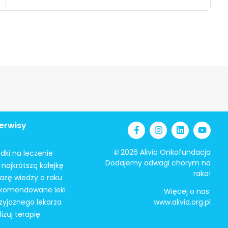
erwisy
©
2026 Alivia Onkofundacja
odki na leczenie
Dodajemy odwagi chorym na
najkrótszą kolejkę
raka!
azę wiedzy o raku
ekomendowane leki
Więcej o nas:
zyjaznego lekarza
www.alivia.org.pl
izuj terapię