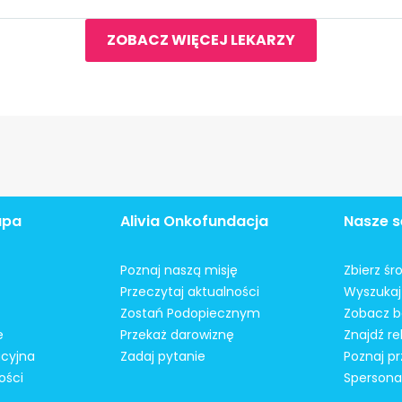
ZOBACZ WIĘCEJ LEKARZY
apa
Alivia Onkofundacja
Nasze s
Poznaj naszą misję
Zbierz śr
Przeczytaj aktualności
Wyszukaj 
Zostań Podopiecznym
Zobacz b
e
Przekaż darowiznę
Znajdź r
acyjna
Zadaj pytanie
Poznaj pr
ości
Spersonal