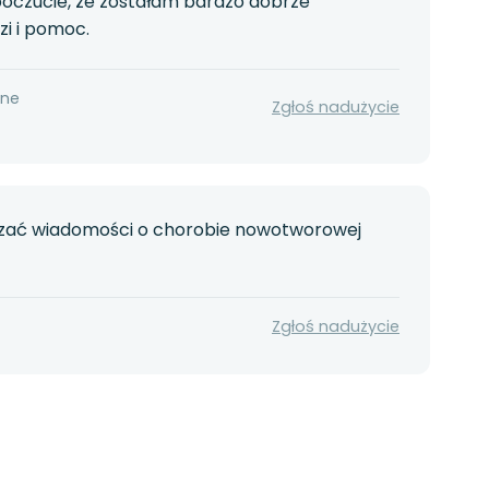
poczucie, że zostałam bardzo dobrze
zi i pomoc.
nne
Zgłoś nadużycie
ekazać wiadomości o chorobie nowotworowej
Zgłoś nadużycie