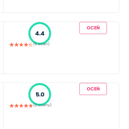
OCEŃ
4.4
(5 ocen)
OCEŃ
5.0
(2 oceny)