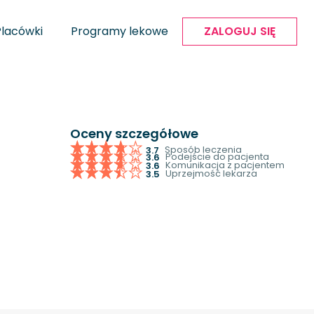
Placówki
Programy lekowe
ZALOGUJ SIĘ
Oceny szczegółowe
Sposób leczenia
3.7
Podejście do pacjenta
3.6
Komunikacja z pacjentem
3.6
Uprzejmość lekarza
3.5