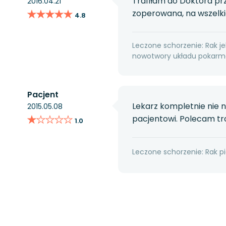
Trafiłam do Doktora pr
2016.04.21
★★★★★
★★★★★
zoperowana, na wszelkie
4.8
Leczone schorzenie: Rak jel
nowotwory układu pokarmo
Pacjent
Lekarz kompletnie nie 
2015.05.08
★★★★★
★★★★★
pacjentowi. Polecam tro
1.0
Leczone schorzenie: Rak pi