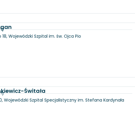
Organ
ny
18, Wojewódzki Szpital im. św. Ojca Pio
nkiewicz-Świtała
ny
100, Wojewódzki Szpital Specjalistyczny im. Stefana Kardynała