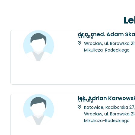
Le
dr n. med. Adam Ska
Chirurg
Wrocław, ul. Borowska 21
Mikulicza-Radeckiego
lek. Adrian Karwows
Chirurg
Katowice, Raciborska 27
Wrocław, ul. Borowska 21
Mikulicza-Radeckiego