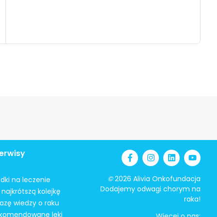
erwisy
©
2026 Alivia Onkofundacja
odki na leczenie
Dodajemy odwagi chorym na
najkrótszą kolejkę
raka!
azę wiedzy o raku
ekomendowane leki
Więcej o nas: