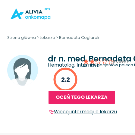
Strona główna
>
Lekarze
>
Bernadeta Ceglarek
dr n. med.
Bernadeta 
(9 ocen)
Hematolog, Internista
0%
pacjentów poleca 
2.2
OCEŃ TEGO LEKARZA
Więcej informacji o lekarzu