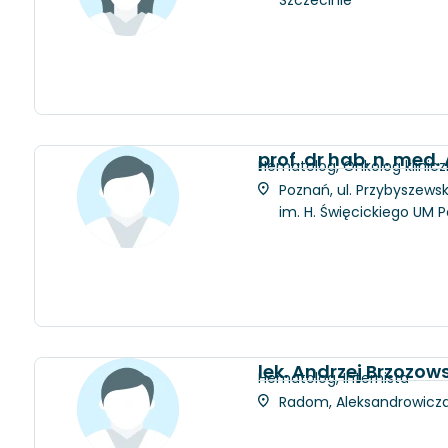
prof. dr hab. n. med.
Hematolog, Onkolog klinic
Poznań, ul. Przybyszewsk
im. H. Święcickiego UM 
lek. Andrzej Brzozows
Hematolog, Internista
Radom, Aleksandrowicza 