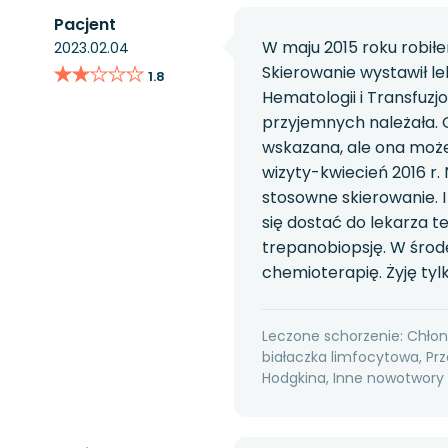
Pacjent
W maju 2015 roku robił
2023.02.04
★★★★★
★★★★★
Skierowanie wystawił le
1.8
Hematologii i Transfuzj
przyjemnych należała. 
wskazana, ale ona może
wizyty-kwiecień 2016 r.
stosowne skierowanie. I
się dostać do lekarza t
trepanobiopsję. W środę
chemioterapię. Żyję tyl
Leczone schorzenie: Chłoni
białaczka limfocytowa, Prz
Hodgkina, Inne nowotwory 