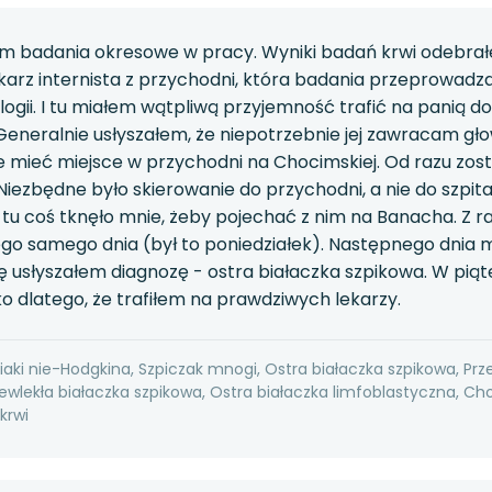
em badania okresowe w pracy. Wyniki badań krwi odebrał
karz internista z przychodni, która badania przeprowadzał
ologii. I tu miałem wątpliwą przyjemność trafić na panią d
Generalnie usłyszałem, że niepotrzebnie jej zawracam gł
 mieć miejsce w przychodni na Chocimskiej. Od razu zo
 Niezbędne było skierowanie do przychodni, a nie do szpi
 tu coś tknęło mnie, żeby pojechać z nim na Banacha. Z ra
ego samego dnia (był to poniedziałek). Następnego dnia m
 usłyszałem diagnozę - ostra białaczka szpikowa. W piąt
ko dlatego, że trafiłem na prawdziwych lekarzy.
aki nie-Hodgkina, Szpiczak mnogi, Ostra białaczka szpikowa, Prz
ewlekła białaczka szpikowa, Ostra białaczka limfoblastyczna, Ch
krwi