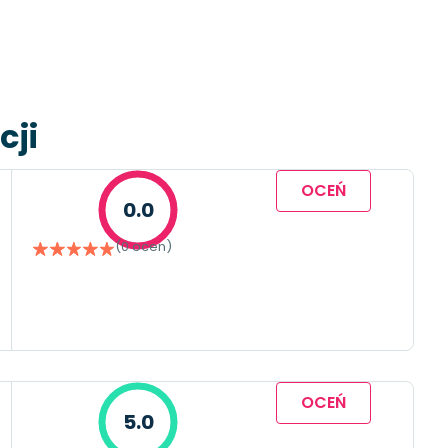
cji
OCEŃ
0.0
(0 ocen)
OCEŃ
5.0