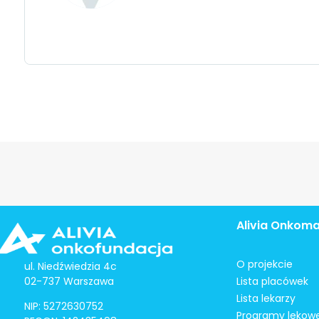
Alivia Onkom
O projekcie
ul. Niedźwiedzia 4c
02-737 Warszawa
Lista placówek
Lista lekarzy
NIP: 5272630752
Programy lekow