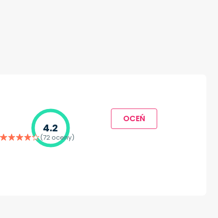
OCEŃ
4.2
(72 oceny)