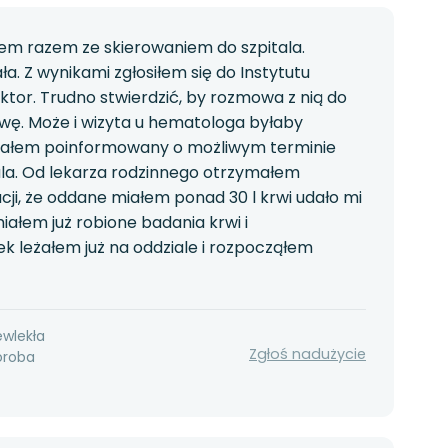
em razem ze skierowaniem do szpitala.
a. Z wynikami zgłosiłem się do Instytutu
oktor. Trudno stwierdzić, by rozmowa z nią do
owę. Może i wizyta u hematologa byłaby
stałem poinformowany o możliwym terminie
tala. Od lekarza rodzinnego otrzymałem
cji, że oddane miałem ponad 30 l krwi udało mi
iałem już robione badania krwi i
ek leżałem już na oddziale i rozpocząłem
ewlekła
Zgłoś nadużycie
oroba