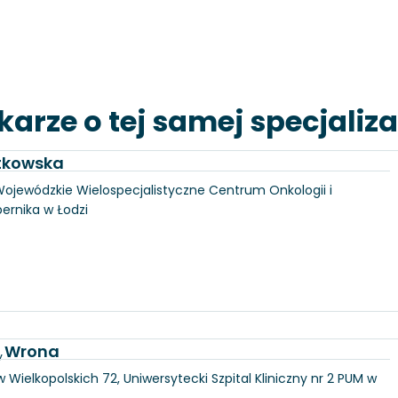
karze o tej samej specjaliza
utkowska
, Wojewódzkie Wielospecjalistyczne Centrum Onkologii i
pernika w Łodzi
a Wrona
y
 Wielkopolskich 72, Uniwersytecki Szpital Kliniczny nr 2 PUM w