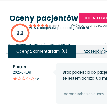
Oceny pacjentów
OCEŃ TEGO
Wyświetl oceny szcze
(9 ocen)
0%
pacjentów poleca tego lekarza
2.2
Pokaż oceny od pacjentów leczonych na:
Oceny z komentarzami (6)
Szczegóły o
Pacjent
Brak podejścia do pacje
2025.04.09
★★★★★
★★★★★
że jestem gorsza lub mł
1.0
Leczone schorzenie: Inny