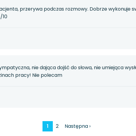
pacjenta, przerywa podczas rozmowy. Dobrze wykonuje s
4/10
mpatyczna, nie dająca dojść do słowa, nie umiejąca wysł
dzinach pracy! Nie polecam
1
2
Następna ›