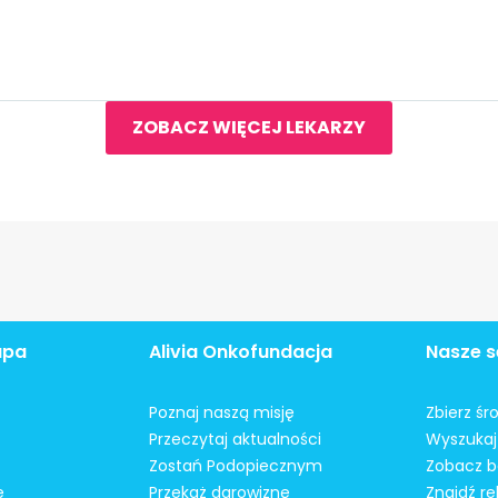
ZOBACZ WIĘCEJ LEKARZY
apa
Alivia Onkofundacja
Nasze s
Poznaj naszą misję
Zbierz śr
Przeczytaj aktualności
Wyszukaj 
Zostań Podopiecznym
Zobacz b
e
Przekaż darowiznę
Znajdź r