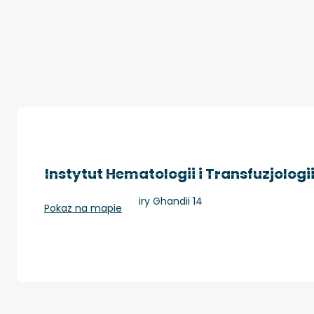
Instytut Hematologii i Transfuzjologi
Warszawa, ul. Indiry Ghandii 14
Pokaż na mapie