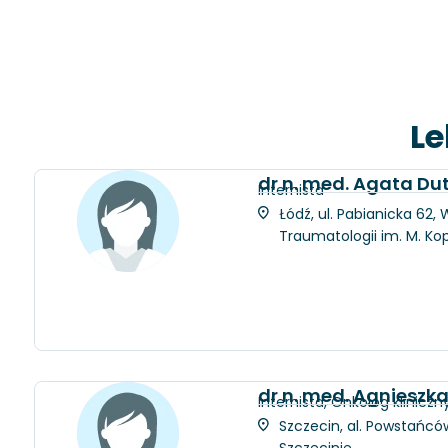
Le
dr n. med. Agata D
Internista
Łódź, ul. Pabianicka 62
Traumatologii im. M. Ko
dr n. med. Agnieszk
Internista, Onkolog kliniczn
Szczecin, al. Powstańców
Szczecinie