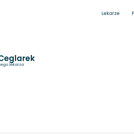
Lekarze
Ceglarek
tego lekarza