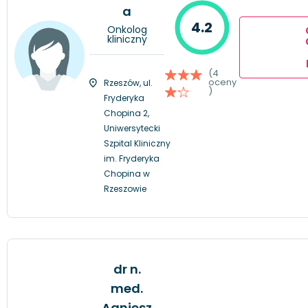
a
4.2
Onkolog
kliniczny
(4
oceny
Rzeszów, ul.
)
Fryderyka
Chopina 2,
Uniwersytecki
Szpital Kliniczny
im. Fryderyka
Chopina w
Rzeszowie
dr n.
med.
Agniesz