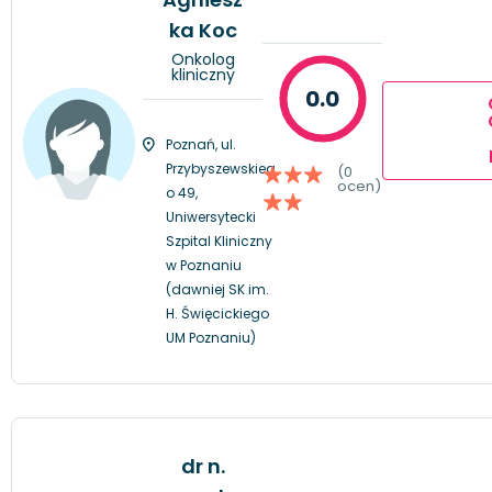
ka Koc
Onkolog
kliniczny
0.0
Poznań, ul.
Przybyszewskieg
(0
ocen)
o 49,
Uniwersytecki
Szpital Kliniczny
w Poznaniu
(dawniej SK im.
H. Święcickiego
UM Poznaniu)
dr n.