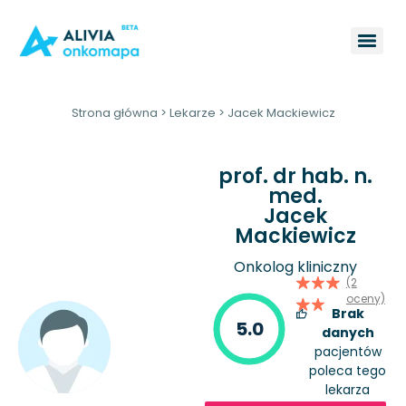
Strona główna
>
Lekarze
>
Jacek Mackiewicz
prof. dr hab. n.
med.
Jacek
Mackiewicz
Onkolog kliniczny
(2
oceny)
Brak
5.0
danych
pacjentów
poleca tego
lekarza