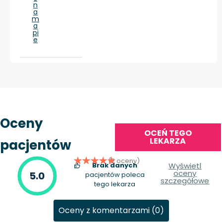
n
a
m
a
pi
e
Oceny
OCEŃ TEGO
LEKARZA
pacjentów
(2 oceny)
Brak danych
Wyświetl
oceny
5.0
pacjentów poleca
szczegółowe
tego lekarza
Oceny z komentarzami (0)