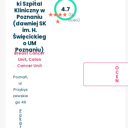
ki Szpital
4.7
Kliniczny w
(12
Poznaniu
ocen)
(dawniej SK
im. H.
Święcickieg
o UM
Poznaniu)
Breast Cancer
Unit
,
Colon
Cancer Unit
O
C
E
Poznań,
Ń
ul.
Przybys
zewskie
go 49
P
o
k
a
ż