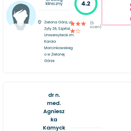
4.2
kliniczny
Zielona Góra, ul.
(5
ocen)
Zyty 26, Szpital
Uniwersytecki im.
Karola
Marcinkowskieg
o w Zielonej
Górze
dr n.
med.
Agniesz
ka
Kamyck