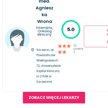
med.
Agniesz
ka
Wrona
Internista,
5.0
Onkolog
kliniczny
(3
oceny
Szczecin, al.
)
Powstańców
Wielkopolskich
72, Uniwersytecki
Szpital Kliniczny
nr 2 PUM w
Szczecinie
ZOBACZ WIĘCEJ LEKARZY