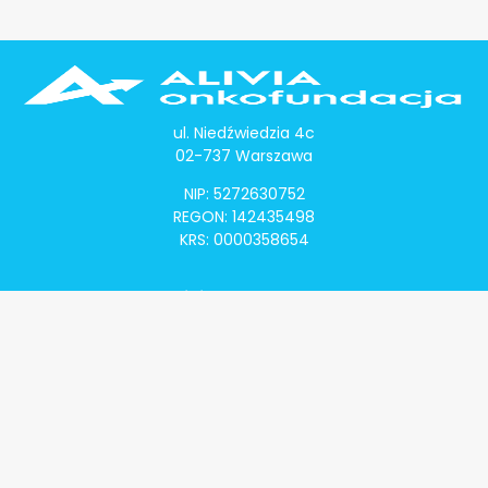
ul. Niedźwiedzia 4c
02-737 Warszawa
NIP: 5272630752
REGON: 142435498
KRS: 0000358654
Alivia Onkomapa
O projekcie
Lista placówek
Lista lekarzy
Programy lekowe
Klauzula informacyjna
Polityka prywatności