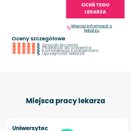
OCEŃ TEGO
LEKARZA
Więcej informacji o
lekarzu
Oceny szczegółowe
Sposób leczenia
5
Podejście do pacjenta
5
Komunikacja z pacjentem
5
Uprzejmość lekarza
5
Miejsca pracy lekarza
Uniwersytec