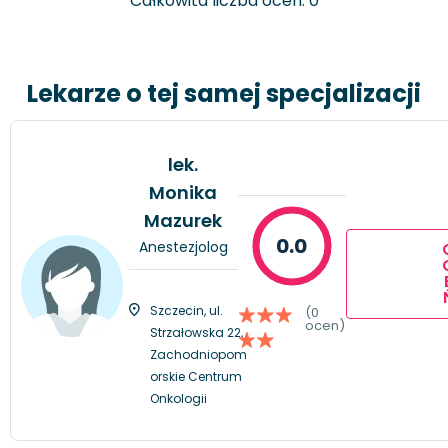
Całkowita liczba ocen: 0
Lekarze o tej samej specjalizacji
lek.
Monika
Mazurek
0.0
Anestezjolog
Szczecin, ul.
(0
ocen)
Strzałowska 22,
Zachodniopom
orskie Centrum
Onkologii