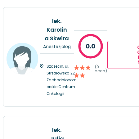
lek.
Karolin
a Skwira
0.0
Anestezjolog
Szczecin, ul.
(0
ocen)
Strzałowska 22,
Zachodniopom
orskie Centrum
Onkologii
lek.
Julia