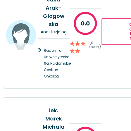
Arak-
Głogow
0.0
ska
Anestezjolog
(0
ocen)
Radom, ul.
Uniwersytecka
6a, Radomskie
Centrum
Onkologii
lek.
Marek
Michala