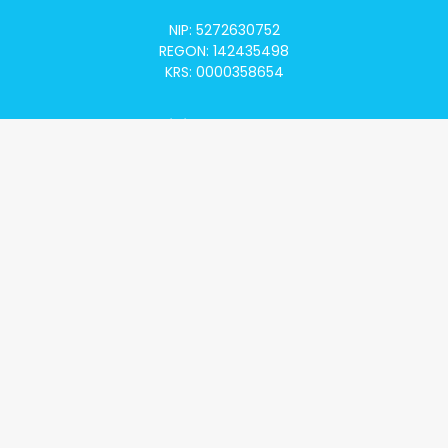
NIP: 5272630752
REGON: 142435498
KRS: 0000358654
Alivia Onkomapa
O projekcie
Lista placówek
Lista lekarzy
Programy lekowe
Klauzula informacyjna
Polityka prywatności
Regulamin
Kontakt
Alivia Onkofundacja
Poznaj naszą misję