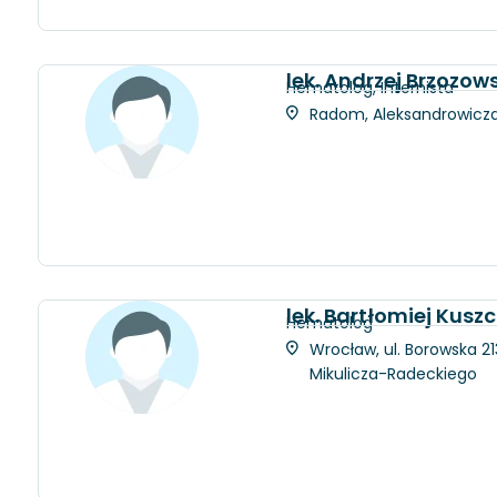
lek. Andrzej Brzozows
Hematolog, Internista
Radom, Aleksandrowicza 
lek. Bartłomiej Kusz
Hematolog
Wrocław, ul. Borowska 21
Mikulicza-Radeckiego