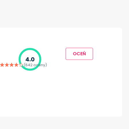
OCEŃ
4.0
(642 oceny)