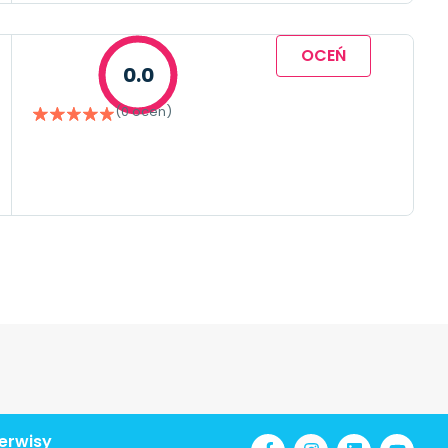
OCEŃ
0.0
(0 ocen)
erwisy