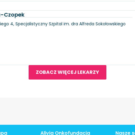
ka-Czopek
iego 4, Specjalistyczny Szpital im. dra Alfreda Sokołowskiego
ZOBACZ WIĘCEJ LEKARZY
apa
Alivia Onkofundacja
Nasze s