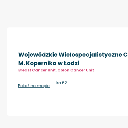
Wojewódzkie Wielospecjalistyczne Ce
M. Kopernika w Łodzi
Breast Cancer Unit
,
Colon Cancer Unit
Łódź, ul. Pabianicka 62
Pokaż na mapie