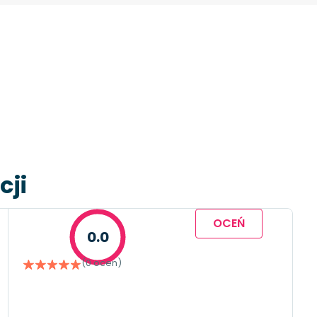
cji
OCEŃ
0.0
(0 ocen)