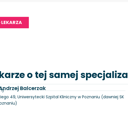
 LEKARZA
karze o tej samej specjaliza
 Andrzej Balcerzak
zny
iego 49, Uniwersytecki Szpital Kliniczny w Poznaniu (dawniej SK
Poznaniu)