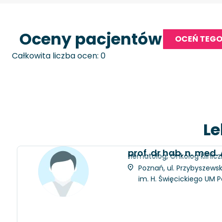
Oceny pacjentów
OCEŃ TEGO
Całkowita liczba ocen: 0
Le
prof. dr hab. n. med.
Hematolog, Onkolog klinic
Poznań, ul. Przybyszewsk
im. H. Święcickiego UM 