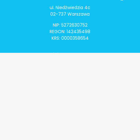
ul. Niedźwiedzia 4c
02-737 Warszawa
NIP: 5272630752
REGON: 142435498
KRS: 0000358654
Alivia Onkomapa
O projekcie
Lista placówek
Lista lekarzy
Programy lekowe
Klauzula informacyjna
Polityka prywatności
Regulamin
Kontakt
Alivia Onkofundacja