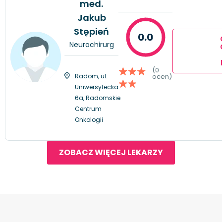
med.
Jakub
Stępień
0.0
Neurochirurg
(0
Radom, ul.
ocen)
Uniwersytecka
6a, Radomskie
Centrum
Onkologii
ZOBACZ WIĘCEJ LEKARZY