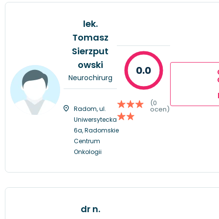
lek.
Tomasz
Sierzput
owski
0.0
Neurochirurg
(0
Radom, ul.
ocen)
Uniwersytecka
6a, Radomskie
Centrum
Onkologii
dr n.