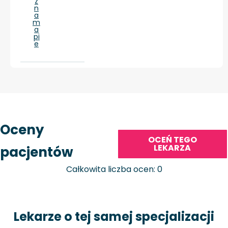
ż
n
a
m
a
pi
e
Oceny
OCEŃ TEGO
LEKARZA
pacjentów
Całkowita liczba ocen: 0
Lekarze o tej samej specjalizacji