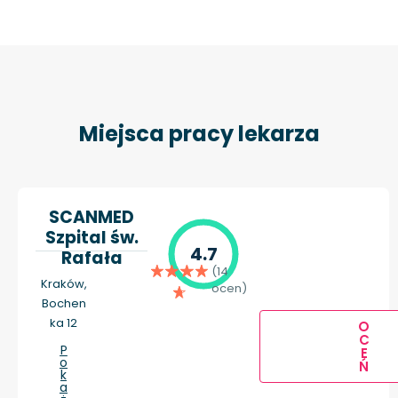
Miejsca pracy lekarza
SCANMED
Szpital św.
4.7
Rafała
(14
Kraków,
ocen)
Bochen
ka 12
O
C
P
E
o
Ń
k
a