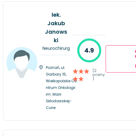
lek.
Jakub
Janows
ki
Neurochirurg
4.9
Poznań, ul.
(2
Garbary 15,
oceny
)
Wielkopolskie Ce
ntrum Onkologii
im. Marii
Skłodowskiej-
Curie