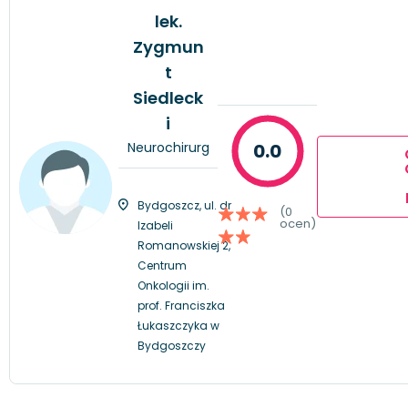
lek.
Zygmun
t
Siedleck
i
Neurochirurg
0.0
Bydgoszcz, ul. dr
(0
ocen)
Izabeli
Romanowskiej 2,
Centrum
Onkologii im.
prof. Franciszka
Łukaszczyka w
Bydgoszczy