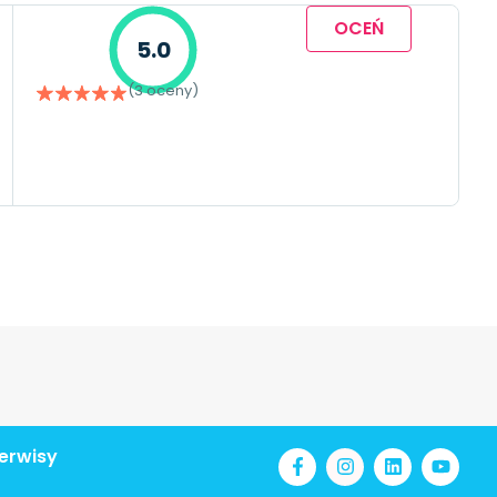
OCEŃ
5.0
(3 oceny)
erwisy