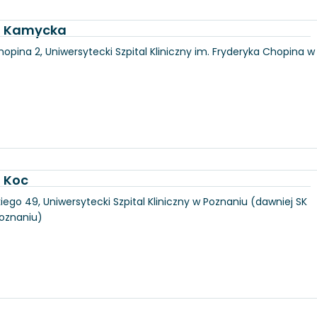
ka Kamycka
hopina 2, Uniwersytecki Szpital Kliniczny im. Fryderyka Chopina w
a Koc
iego 49, Uniwersytecki Szpital Kliniczny w Poznaniu (dawniej SK
Poznaniu)