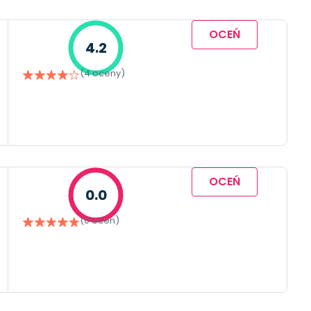
OCEŃ
4.2
(4 oceny)
OCEŃ
0.0
(0 ocen)