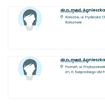
dr n. med. Agniesz
Onkolog kliniczny
Rzeszów, ul. Fryderyka C
Rzeszowie
dr n. med. Agnieszk
Onkolog kliniczny
Poznań, ul. Przybyszewsk
im. H. Święcickiego UM 