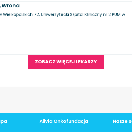
a Wrona
y
 Wielkopolskich 72, Uniwersytecki Szpital Kliniczny nr 2 PUM w
ZOBACZ WIĘCEJ LEKARZY
apa
Alivia Onkofundacja
Nasze s