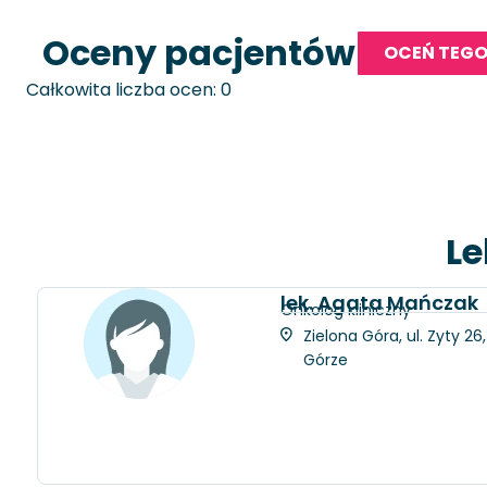
Oceny pacjentów
OCEŃ TEGO
Całkowita liczba ocen: 0
Le
lek. Agata Mańczak
Onkolog kliniczny
Zielona Góra, ul. Zyty 2
Górze