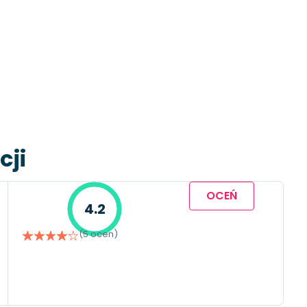
cji
OCEŃ
4.2
(5 ocen)