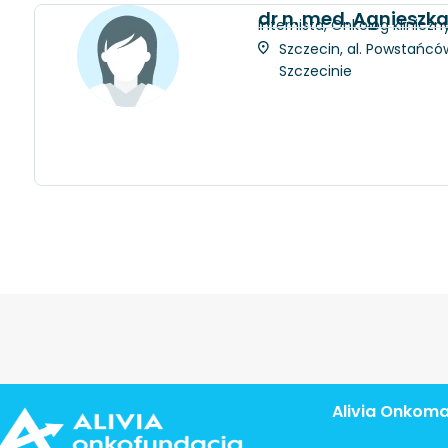
dr n. med. Agnieszk
Internista, Onkolog kliniczn
Szczecin, al. Powstańców
Szczecinie
Alivia Onkom