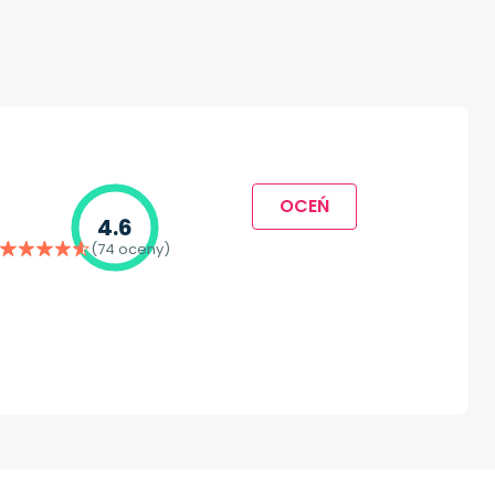
OCEŃ
4.6
(74 oceny)