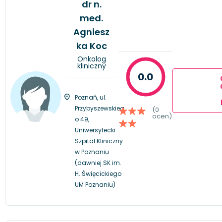
dr n.
med.
Agniesz
ka Koc
Onkolog
kliniczny
0.0
Poznań, ul.
Przybyszewskieg
(0
ocen)
o 49,
Uniwersytecki
Szpital Kliniczny
w Poznaniu
(dawniej SK im.
H. Święcickiego
UM Poznaniu)