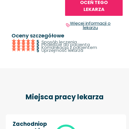
OCEŃ TEGO
LEKARZA
Więcej informacji o
lekarzu
Oceny szczegółowe
Sposób leczenia
5
Podejście do pacjenta
5
Komunikacja z pacjentem
5
Uprzejmość lekarza
5
Miejsca pracy lekarza
Zachodniop