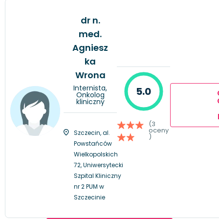
dr n.
med.
Agniesz
ka
Wrona
Internista,
5.0
Onkolog
kliniczny
(3
oceny
Szczecin, al.
)
Powstańców
Wielkopolskich
72, Uniwersytecki
Szpital Kliniczny
nr 2 PUM w
Szczecinie