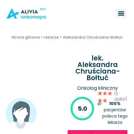
Strona główna
>
Lekarze
>
Aleksandra Chruściana-Bołtuć
lek.
Aleksandra
Chruściana-
Bołtuć
Onkolog kliniczny
(3
oceny)
100%
5.0
pacjentów
poleca tego
lekarza