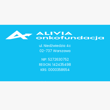
ul. Niedźwiedzia 4c
02-737 Warszawa
NIP: 5272630752
REGON: 142435498
KRS: 0000358654
Alivia Onkomapa
O projekcie
Lista placówek
Lista lekarzy