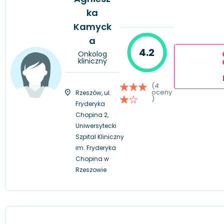
ka
Kamyck
a
4.2
Onkolog
kliniczny
(4
oceny
Rzeszów, ul.
)
Fryderyka
Chopina 2,
Uniwersytecki
Szpital Kliniczny
im. Fryderyka
Chopina w
Rzeszowie