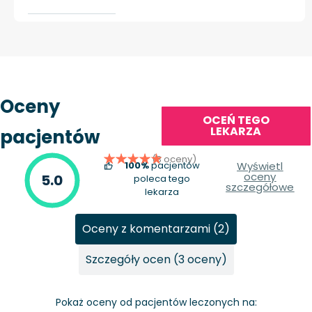
Oceny
OCEŃ TEGO
LEKARZA
pacjentów
(3 oceny)
100%
pacjentów
Wyświetl
oceny
5.0
poleca tego
szczegółowe
lekarza
Oceny z komentarzami (2)
Szczegóły ocen (3 oceny)
Pokaż oceny od pacjentów leczonych na: