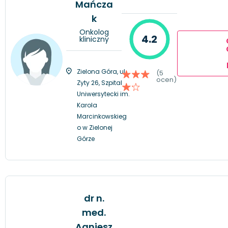
Mańcza
k
Onkolog
4.2
kliniczny
Zielona Góra, ul.
(5
ocen)
Zyty 26, Szpital
Uniwersytecki im.
Karola
Marcinkowskieg
o w Zielonej
Górze
dr n.
med.
Agniesz