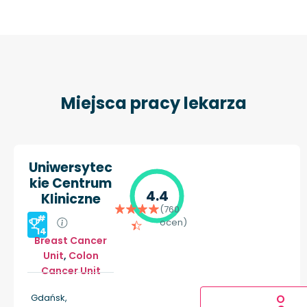
Miejsca pracy lekarza
Uniwersytec
kie Centrum
4.4
Kliniczne
(760
#
ocen)
14
Breast Cancer
Unit
,
Colon
Cancer Unit
Gdańsk,
O