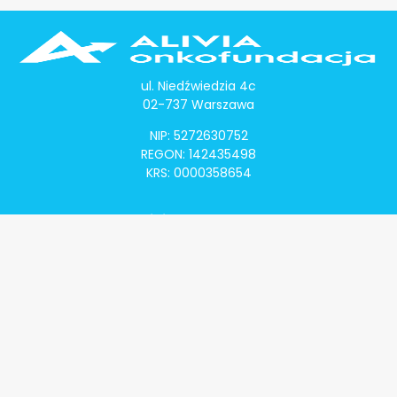
ul. Niedźwiedzia 4c
02-737 Warszawa
NIP: 5272630752
REGON: 142435498
KRS: 0000358654
Alivia Onkomapa
O projekcie
Lista placówek
Lista lekarzy
Programy lekowe
Klauzula informacyjna
Polityka prywatności
Regulamin