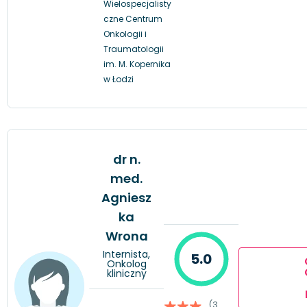
Wielospecjalisty
czne Centrum
Onkologii i
Traumatologii
im. M. Kopernika
w Łodzi
dr n.
med.
Agniesz
ka
Wrona
Internista,
5.0
Onkolog
kliniczny
(3