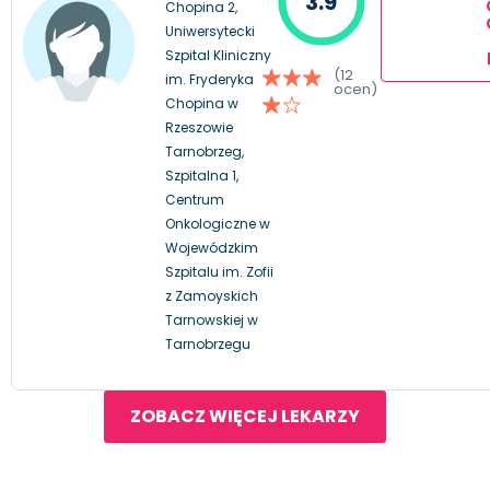
3.9
Chopina 2,
Uniwersytecki
Szpital Kliniczny
(12
im. Fryderyka
ocen)
Chopina w
Rzeszowie
Tarnobrzeg,
Szpitalna 1,
Centrum
Onkologiczne w
Wojewódzkim
Szpitalu im. Zofii
z Zamoyskich
Tarnowskiej w
Tarnobrzegu
ZOBACZ WIĘCEJ LEKARZY