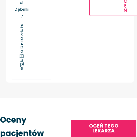
C
ul.
E
Dębinki
Ń
7
P
o
k
a
ż
n
a
m
a
pi
e
Oceny
OCEŃ TEGO
LEKARZA
pacjentów