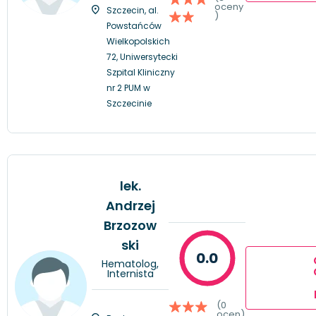
oceny
Szczecin, al.
)
Powstańców
Wielkopolskich
72, Uniwersytecki
Szpital Kliniczny
nr 2 PUM w
Szczecinie
lek.
Andrzej
Brzozow
ski
0.0
Hematolog,
Internista
(0
ocen)