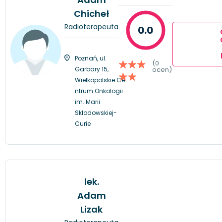
Chicheł
Radioterapeuta
0.0
Poznań, ul.
(0
Garbary 15,
ocen)
Wielkopolskie Ce
ntrum Onkologii
im. Marii
Skłodowskiej-
Curie
lek.
Adam
Lizak