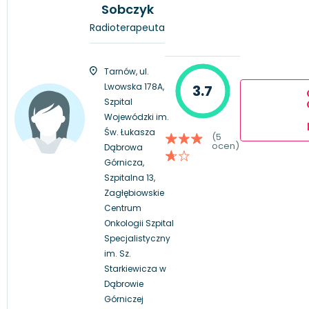
Sobczyk
Radioterapeuta
Tarnów, ul.
Lwowska 178A,
3.7
Szpital
Wojewódzki im.
Św. Łukasza
(5
ocen)
Dąbrowa
Górnicza,
Szpitalna 13,
Zagłębiowskie
Centrum
Onkologii Szpital
Specjalistyczny
im. Sz.
Starkiewicza w
Dąbrowie
Górniczej