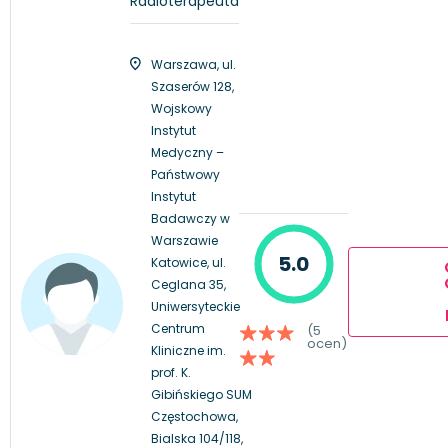
Radioterapeuta
Warszawa, ul.
Szaserów 128,
Wojskowy
Instytut
Medyczny –
Państwowy
Instytut
Badawczy w
Warszawie
5.0
Katowice, ul.
Ceglana 35,
Uniwersyteckie
Centrum
(5
ocen)
Kliniczne im.
prof. K.
Gibińskiego SUM
Częstochowa,
Bialska 104/118,