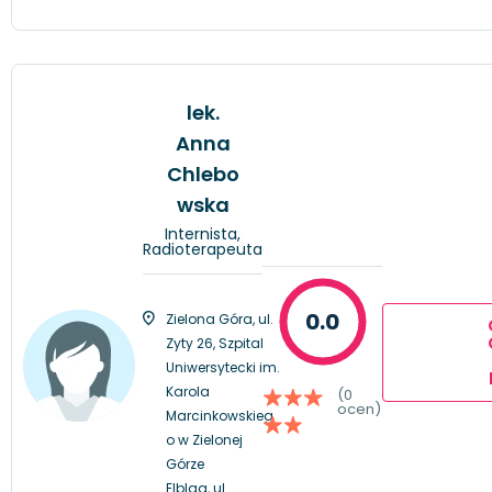
lek.
Anna
Chlebo
wska
Internista,
Radioterapeuta
0.0
Zielona Góra, ul.
Zyty 26, Szpital
Uniwersytecki im.
Karola
(0
ocen)
Marcinkowskieg
o w Zielonej
Górze
Elbląg, ul.