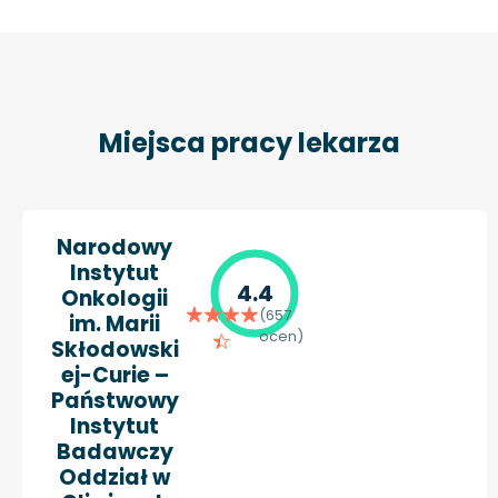
Miejsca pracy lekarza
Narodowy
Instytut
4.4
Onkologii
(657
im. Marii
ocen)
Skłodowski
ej-Curie –
Państwowy
Instytut
Badawczy
Oddział w