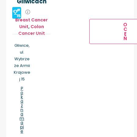
Gliwicach
#
15
Breast Cancer
O
Unit
,
Colon
C
Cancer Unit
E
Ń
Gliwice,
ul.
Wybrze
że Armii
Krajowe
j 15
P
o
k
a
ż
n
a
m
a
pi
e