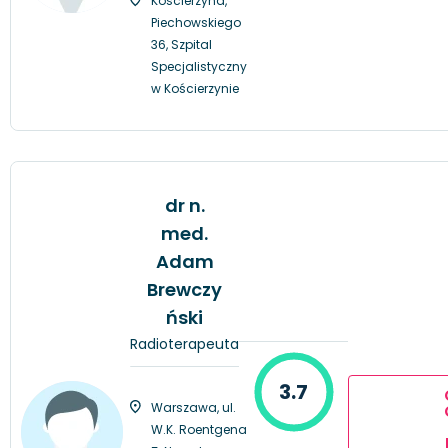
Kościerzyna,
Piechowskiego
36, Szpital
Specjalistyczny
w Kościerzynie
dr n.
med.
Adam
Brewczy
ński
Radioterapeuta
3.7
Warszawa, ul.
W.K. Roentgena