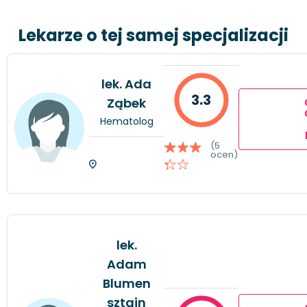
Lekarze o tej samej specjalizacji
lek. Ada
3.3
Ząbek
Hematolog
(5
ocen)
lek.
Adam
Blumen
sztajn