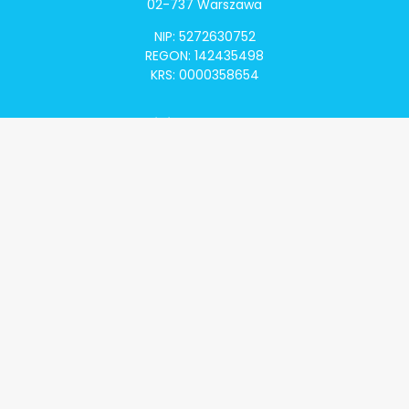
02-737 Warszawa
NIP: 5272630752
REGON: 142435498
KRS: 0000358654
Alivia Onkomapa
O projekcie
Lista placówek
Lista lekarzy
Programy lekowe
Klauzula informacyjna
Polityka prywatności
Regulamin
Kontakt
Alivia Onkofundacja