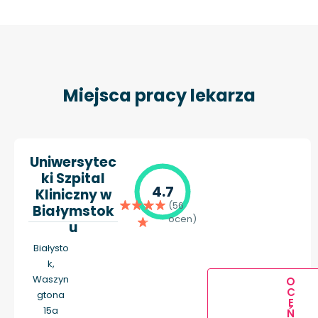
Miejsca pracy lekarza
Uniwersytec
ki Szpital
4.7
Kliniczny w
(56
Białymstok
ocen)
u
Białysto
k,
Waszyn
O
C
gtona
E
15a
Ń