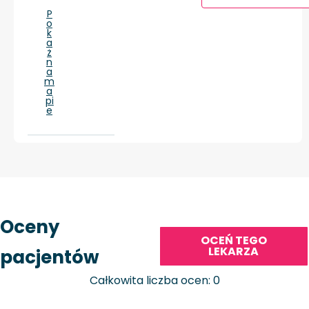
P
o
k
a
ż
n
a
m
a
pi
e
Oceny
OCEŃ TEGO
LEKARZA
pacjentów
Całkowita liczba ocen: 0