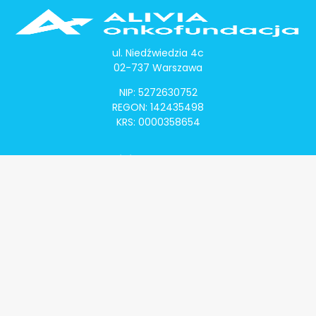
ul. Niedźwiedzia 4c
02-737 Warszawa
NIP: 5272630752
REGON: 142435498
KRS: 0000358654
Alivia Onkomapa
O projekcie
Lista placówek
Lista lekarzy
Programy lekowe
Klauzula informacyjna
Polityka prywatności
Regulamin