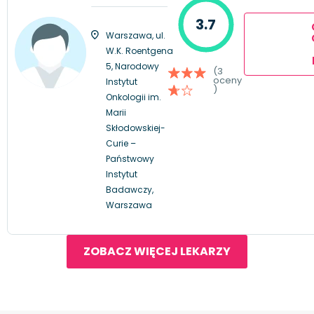
3.7
Warszawa, ul.
W.K. Roentgena
5, Narodowy
(3
oceny
Instytut
)
Onkologii im.
Marii
Skłodowskiej-
Curie –
Państwowy
Instytut
Badawczy,
Warszawa
ZOBACZ WIĘCEJ LEKARZY