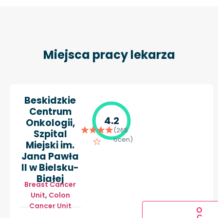
Miejsca pracy lekarza
Beskidzkie
Centrum
4.2
Onkologii,
(265
Szpital
ocen)
Miejski im.
Jana Pawła
II w Bielsku-
Białej
Breast Cancer
Unit
,
Colon
Cancer Unit
O
C