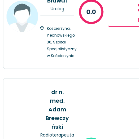
Bławat
Urolog
0.0
Kościerzyna,
Piechowskiego
36, Szpital
Specjalistyczny
w Kościerzynie
dr n.
med.
Adam
Brewczy
ński
Radioterapeuta