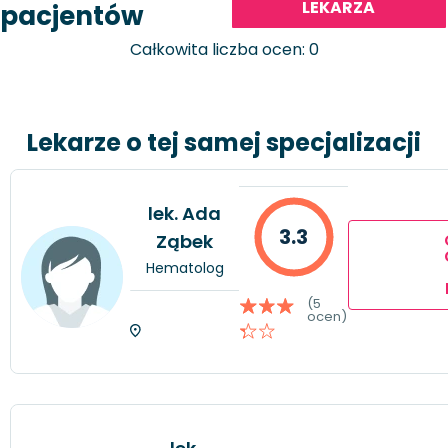
LEKARZA
pacjentów
Całkowita liczba ocen: 0
Lekarze o tej samej specjalizacji
lek. Ada
3.3
Ząbek
Hematolog
(5
ocen)