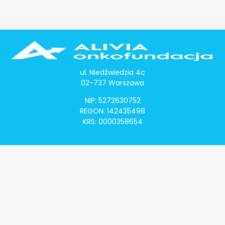
ul. Niedźwiedzia 4c
02-737 Warszawa
NIP: 5272630752
REGON: 142435498
KRS: 0000358654
Alivia Onkomapa
O projekcie
Lista placówek
Lista lekarzy
Programy lekowe
Klauzula informacyjna