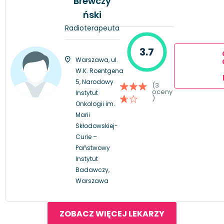
Brewczy
ński
Radioterapeuta
3.7
Warszawa, ul.
W.K. Roentgena
5, Narodowy
(3
oceny
Instytut
)
Onkologii im.
Marii
Skłodowskiej-
Curie –
Państwowy
Instytut
Badawczy,
Warszawa
ZOBACZ WIĘCEJ LEKARZY