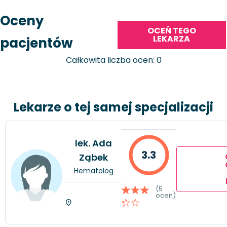
Oceny
OCEŃ TEGO
LEKARZA
pacjentów
Całkowita liczba ocen: 0
Lekarze o tej samej specjalizacji
lek. Ada
3.3
Ząbek
Hematolog
(5
ocen)