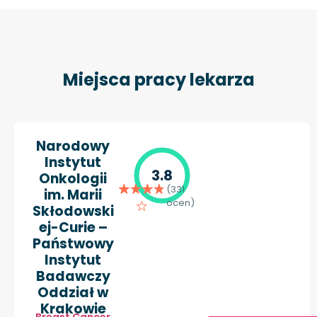
Miejsca pracy lekarza
Narodowy
Instytut
3.8
Onkologii
(331
im. Marii
ocen)
Skłodowski
ej-Curie –
Państwowy
Instytut
Badawczy
Oddział w
Krakowie