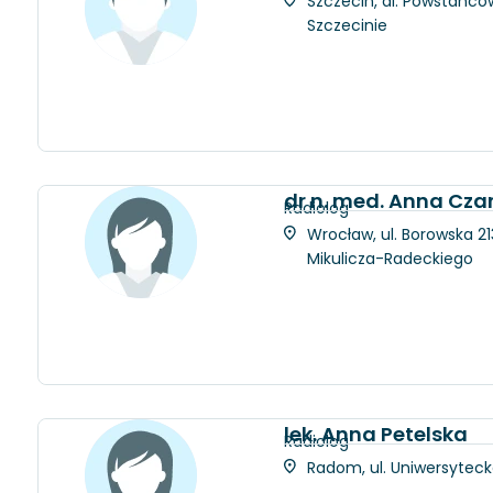
Szczecin, al. Powstańców
Szczecinie
dr n. med. Anna Cza
Radiolog
Wrocław, ul. Borowska 21
Mikulicza-Radeckiego
lek. Anna Petelska
Radiolog
Radom, ul. Uniwersytec