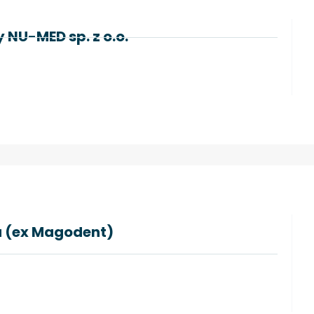
 NU-MED sp. z o.o.
a (ex Magodent)