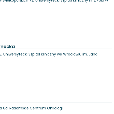
 Wielkopolskich 72, Uniwersytecki Szpital Kliniczny nr 2 PUM w
rnecka
3, Uniwersytecki Szpital Kliniczny we Wrocławiu im. Jana
ka 6a, Radomskie Centrum Onkologii