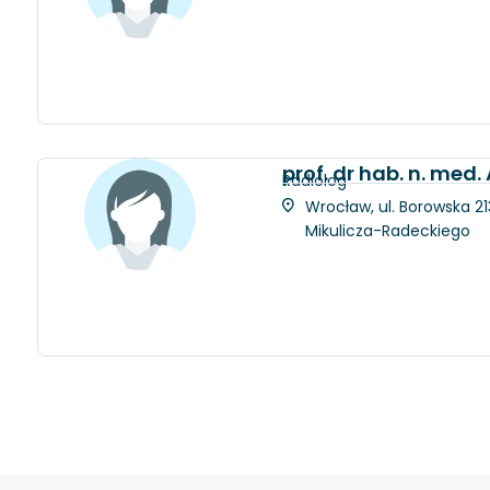
prof. dr hab. n. med
Radiolog
Wrocław, ul. Borowska 21
Mikulicza-Radeckiego