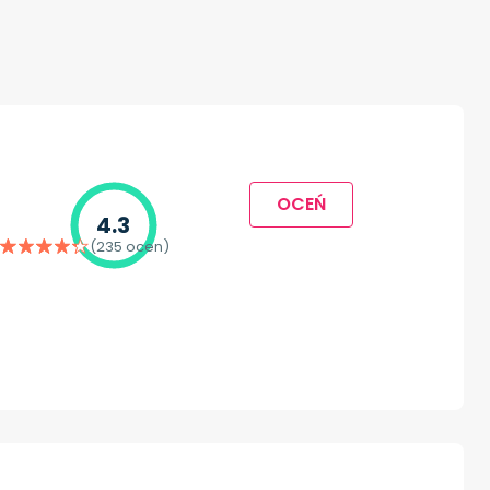
OCEŃ
4.3
(235 ocen)