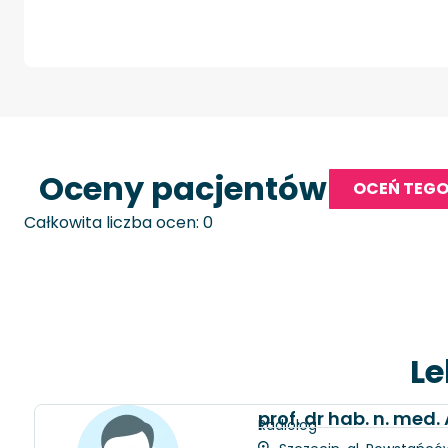
Oceny pacjentów
OCEŃ TEGO
Całkowita liczba ocen: 0
Le
prof. dr hab. n. med
Radiolog