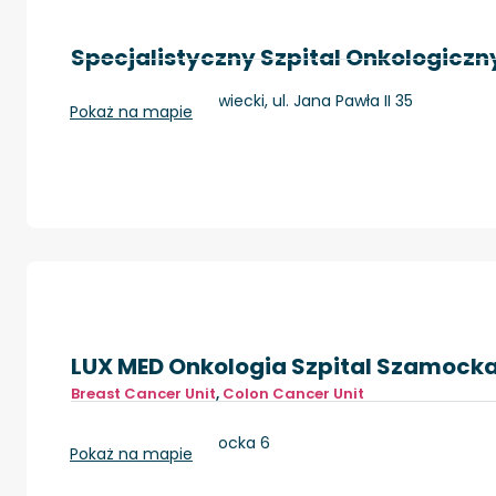
Specjalistyczny Szpital Onkologiczny
Tomaszów Mazowiecki, ul. Jana Pawła II 35
Pokaż na mapie
LUX MED Onkologia Szpital Szamock
Breast Cancer Unit
,
Colon Cancer Unit
Warszawa, Szamocka 6
Pokaż na mapie