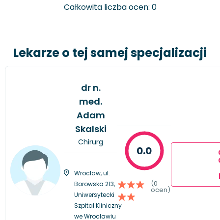
Całkowita liczba ocen: 0
Lekarze o tej samej specjalizacji
dr n.
med.
Adam
Skalski
Chirurg
0.0
Wrocław, ul.
(0
Borowska 213,
ocen)
Uniwersytecki
Szpital Kliniczny
we Wrocławiu