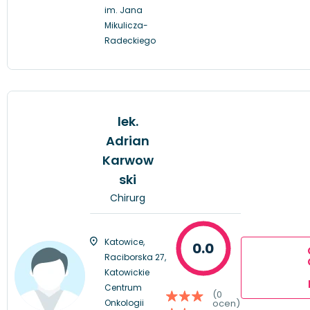
im. Jana
Mikulicza-
Radeckiego
lek.
Adrian
Karwow
ski
Chirurg
Katowice,
0.0
Raciborska 27,
Katowickie
Centrum
(0
Onkologii
ocen)