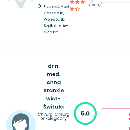
(5
ocen)
Przemyśl, Monte
Cassino 18,
Wojewódzki
Szpital im. św.
Ojca Pio
dr n.
med.
Anna
Stankie
wicz-
Świtała
5.0
Chirurg, Chirurg
onkologiczny