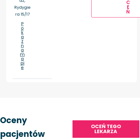
dz,
C
E
Rydygie
Ń
ra 15/17
P
o
k
a
ż
n
a
m
a
pi
e
Oceny
OCEŃ TEGO
LEKARZA
pacjentów