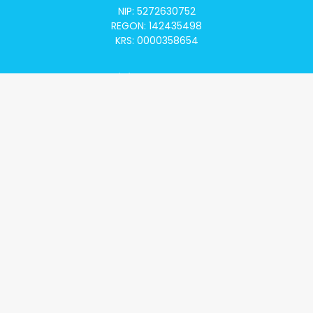
NIP: 5272630752
REGON: 142435498
KRS: 0000358654
Alivia Onkomapa
O projekcie
Lista placówek
Lista lekarzy
Programy lekowe
Klauzula informacyjna
Polityka prywatności
Regulamin
Kontakt
Alivia Onkofundacja
Poznaj naszą misję