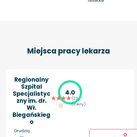
Miejsca pracy lekarza
Regionalny
Szpital
4.0
Specjalistyc
(23
zny im. dr.
oceny)
Wł.
Biegańskieg
o
Grudzią
O