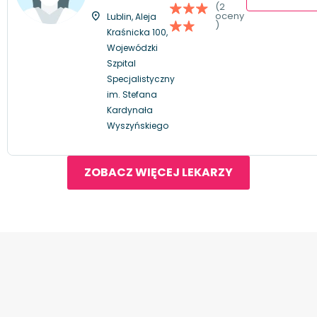
(2
oceny
Lublin, Aleja
)
Kraśnicka 100,
Wojewódzki
Szpital
Specjalistyczny
im. Stefana
Kardynała
Wyszyńskiego
ZOBACZ WIĘCEJ LEKARZY