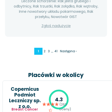
Leczone schorzenie: Rak jelita grubego i
odbytnicy, Rak trzustki, Rak żołądka, Rak wątroby,
Inne nowotwory układu pokarmowego, Rak
przełyku, Nowotwór GIST
Zgłoś nadużycie
…
1
2
3
41
Następna ›
Placówki w okolicy
Copernicus
Podmiot
4.3
Leczniczy sp.
(263
z o.o.
Breast Cancer
oceny)