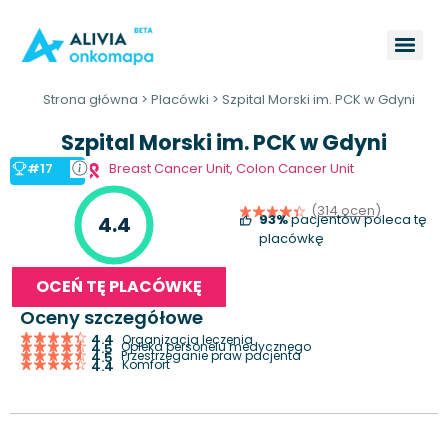
Strona główna
>
Placówki
>
Szpital Morski im. PCK w Gdyni
Szpital Morski im. PCK w Gdyni
#17
Breast Cancer Unit
,
Colon Cancer Unit
(314 ocen)
93%
pacjentów poleca tę
4.4
placówkę
OCEŃ TĘ PLACÓWKĘ
Oceny szczegółowe
4.4
Organizacja leczenia
Opieka personelu medycznego
4.5
Przestrzeganie praw pacjenta
4.5
Komfort
4.4