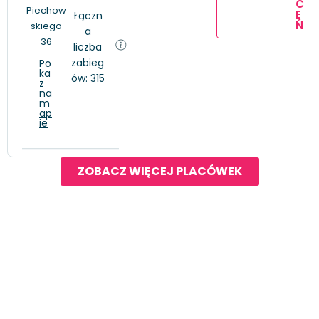
C
Piechow
E
Łączn
Ń
skiego
a
36
liczba
zabieg
Po
ka
ów: 315
ż
na
m
ap
ie
ZOBACZ WIĘCEJ PLACÓWEK