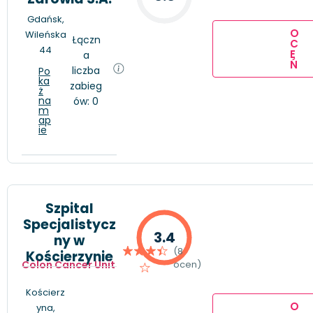
Gdańsk,
O
Wileńska
Łączn
C
44
E
a
Ń
liczba
Po
ka
zabieg
ż
na
ów: 0
m
ap
ie
Szpital
Specjalistycz
3.4
ny w
(8
Kościerzynie
Colon Cancer Unit
ocen)
Kościerz
O
yna,