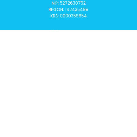
NIP: 5272630752
REGON: 142435498
KRS: 0000358654
Alivia Onkomapa
O projekcie
Lista placówek
Lista lekarzy
Programy lekowe
Klauzula informacyjna
Polityka prywatności
Regulamin
Kontakt
Alivia Onkofundacja
Poznaj naszą misję
Przeczytaj aktualności