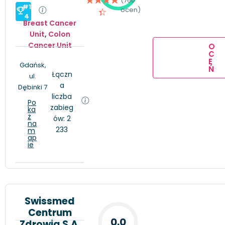
(760
#1
ocen)
4
Breast Cancer
Unit
,
Colon
Cancer Unit
O
C
E
Gdańsk,
Ń
Łączn
ul.
a
Dębinki 7
liczba
Po
zabieg
ka
ż
ów: 2
na
233
m
ap
ie
Swissmed
Centrum
0.0
Zdrowia S.A.