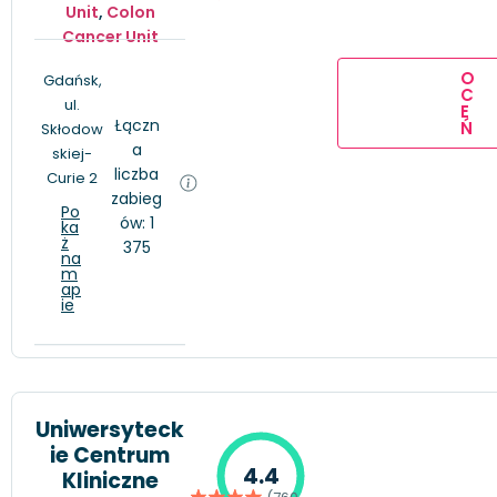
Unit
,
Colon
Cancer Unit
O
Gdańsk,
C
ul.
E
Łączn
Ń
Skłodow
a
skiej-
liczba
Curie 2
zabieg
Po
ów: 1
ka
ż
375
na
m
ap
ie
Uniwersyteck
ie Centrum
4.4
Kliniczne