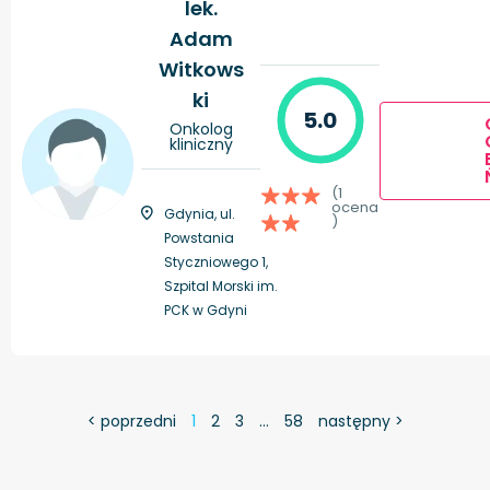
lek.
Adam
Witkows
ki
5.0
Onkolog
kliniczny
(1
ocena
Gdynia, ul.
)
Powstania
Styczniowego 1,
Szpital Morski im.
PCK w Gdyni
< poprzedni
1
2
3
…
58
następny >