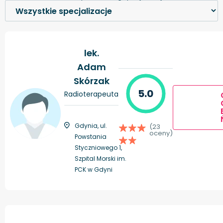
lek.
Adam
Skórzak
5.0
Radioterapeuta
Gdynia, ul.
(23
oceny)
Powstania
Styczniowego 1,
Szpital Morski im.
PCK w Gdyni