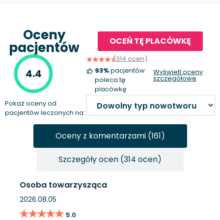
Oceny
OCEŃ TĘ PLACÓWKĘ
pacjentów
(314 ocen)
93%
pacjentów
4.4
Wyświetl oceny
szczegółowe
poleca tę
placówkę
Pokaż oceny od
pacjentów leczonych na:
Oceny z komentarzami (161)
Szczegóły ocen (314 ocen)
Osoba towarzysząca
2026.08.05
★★★★★
★★★★★
5.0