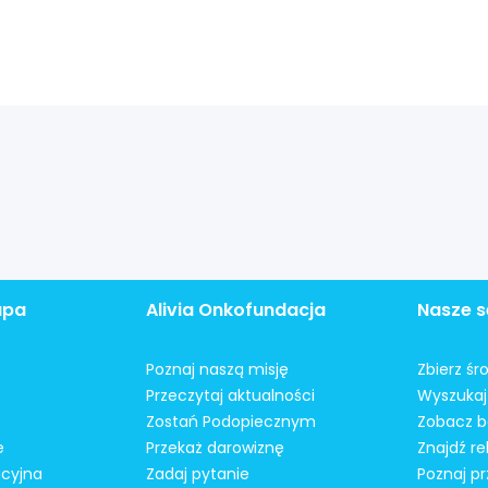
apa
Alivia Onkofundacja
Nasze s
Poznaj naszą misję
Zbierz śr
Przeczytaj aktualności
Wyszukaj 
Zostań Podopiecznym
Zobacz b
e
Przekaż darowiznę
Znajdź r
acyjna
Zadaj pytanie
Poznaj pr