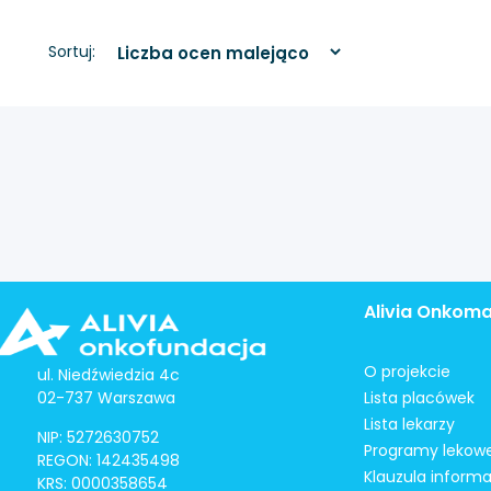
Sortuj:
Alivia Onkom
O projekcie
ul. Niedźwiedzia 4c
02-737 Warszawa
Lista placówek
Lista lekarzy
NIP: 5272630752
Programy lekow
REGON: 142435498
Klauzula inform
KRS: 0000358654