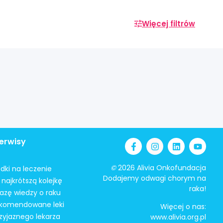
Więcej filtrów
erwisy
©
2026 Alivia Onkofundacja
odki na leczenie
Dodajemy odwagi chorym na
najkrótszą kolejkę
raka!
azę wiedzy o raku
ekomendowane leki
Więcej o nas:
zyjaznego lekarza
www.alivia.org.pl