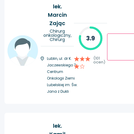
lek.
Marcin
Zając
Chirurg
onkologiczny,
3.9
Chirurg
(101
Lublin, ul. dr K.
ocen)
Jaczewskiego 7,
Centrum
Onkologii Ziemi
Lubelskiej im. Św.
Jana z Dukli
lek.