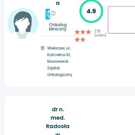
a
4.9
#
4
Onkolog
kliniczny
(75
ocen)
Wieliszew, ul.
Kościelna 61,
Mazowiecki
Szpital
Onkologiczny
dr n.
med.
Radosła
w