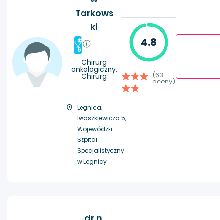
Tarkows
ki
4.8
#
6
Chirurg
onkologiczny,
(63
Chirurg
oceny)
Legnica,
Iwaszkiewicza 5,
Wojewódzki
Szpital
Specjalistyczny
w Legnicy
dr n.