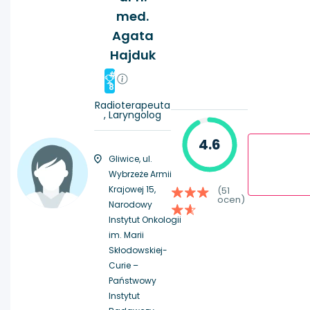
med.
Agata
Hajduk
#
8
Radioterapeuta
, Laryngolog
4.6
Gliwice, ul.
Wybrzeże Armii
Krajowej 15,
(51
ocen)
Narodowy
Instytut Onkologii
im. Marii
Skłodowskiej-
Curie –
Państwowy
Instytut