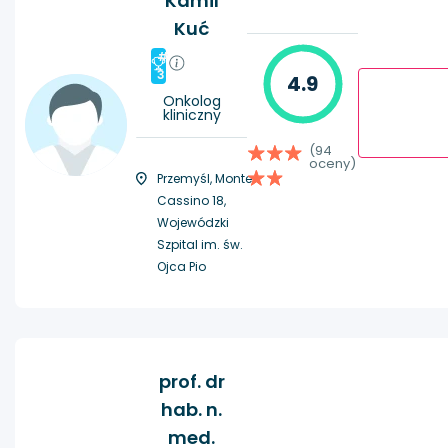
Kamil
Kuć
#
3
4.9
Onkolog
kliniczny
(94
oceny)
Przemyśl, Monte
Cassino 18,
Wojewódzki
Szpital im. św.
Ojca Pio
prof. dr
hab. n.
med.