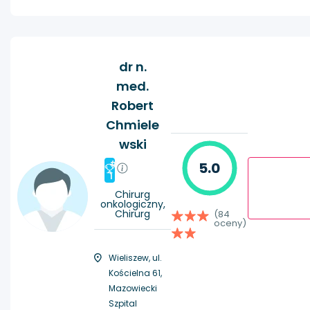
dr n.
med.
Robert
Chmiele
wski
#
5.0
1
Chirurg
onkologiczny,
Chirurg
(84
oceny)
Wieliszew, ul.
Kościelna 61,
Mazowiecki
Szpital