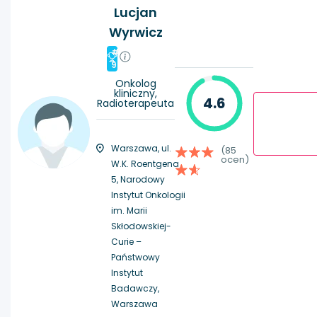
Lucjan
Wyrwicz
#
9
Onkolog
kliniczny,
4.6
Radioterapeuta
Warszawa, ul.
(85
ocen)
W.K. Roentgena
5, Narodowy
Instytut Onkologii
im. Marii
Skłodowskiej-
Curie –
Państwowy
Instytut
Badawczy,
Warszawa