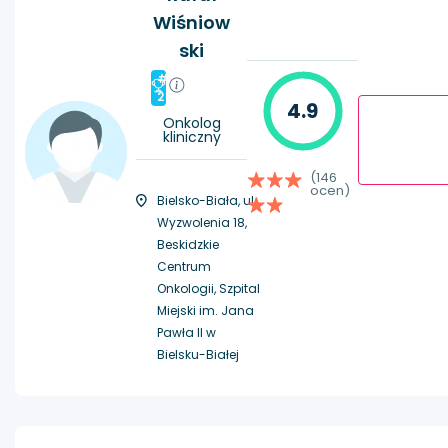
Wiśniow
ski
#
2
4.9
Onkolog
kliniczny
(146
ocen)
Bielsko-Biała, ul.
Wyzwolenia 18,
Beskidzkie
Centrum
Onkologii, Szpital
Miejski im. Jana
Pawła II w
Bielsku-Białej