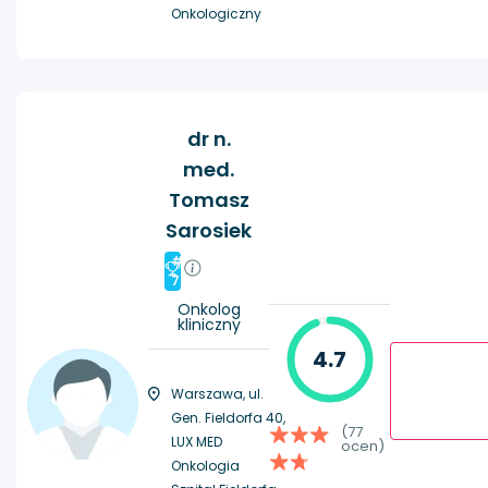
Onkologiczny
dr n.
med.
Tomasz
Sarosiek
#
7
Onkolog
kliniczny
4.7
Warszawa, ul.
Gen. Fieldorfa 40,
(77
LUX MED
ocen)
Onkologia