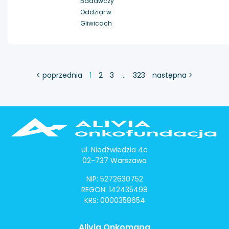
Badawczy
Oddział w
Gliwicach
< poprzednia
1
2
3
…
323
następna >
ul. Niedźwiedzia 4c
02-737 Warszawa
NIP: 5272630752
REGON: 142435498
KRS: 0000358654
Alivia Onkomapa