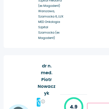
Szpital Fieldorfa
(ex Magodent)
Warszawa,
Szamocka 6, LUX
MED Onkologia
Szpital
Szamocka (ex
Magodent)
dr n.
med.
Piotr
Nowacz
yk
#
5
4.9