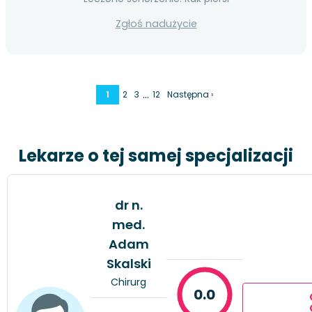
Zgłoś nadużycie
…
1
2
3
12
Następna ›
Lekarze o tej samej specjalizacji
dr n.
med.
Adam
Skalski
Chirurg
0.0