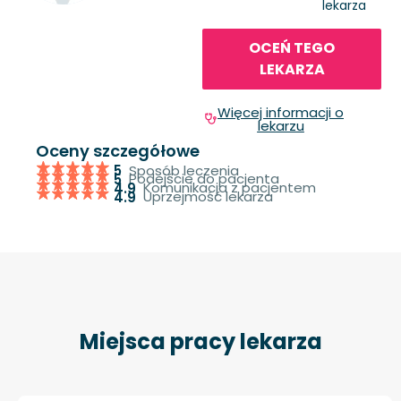
lekarza
OCEŃ TEGO
LEKARZA
Więcej informacji o
lekarzu
Oceny szczegółowe
Sposób leczenia
5
Podejście do pacjenta
5
Komunikacja z pacjentem
4.9
Uprzejmość lekarza
4.9
Miejsca pracy lekarza