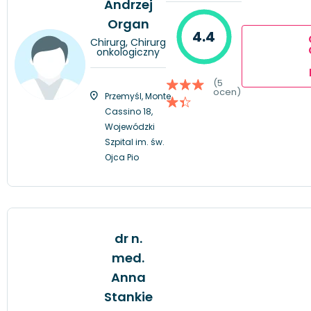
Andrzej
Organ
4.4
Chirurg, Chirurg
onkologiczny
(5
ocen)
Przemyśl, Monte
Cassino 18,
Wojewódzki
Szpital im. św.
Ojca Pio
dr n.
med.
Anna
Stankie