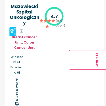
Mazowiecki
Szpital
4.7
Onkologiczn
(921
y
ocen)
#
3
Breast Cancer
Unit
,
Colon
Cancer Unit
O
Wielisze
C
E
w, ul.
Ń
Kościeln
a 61
P
o
k
a
ż
n
a
m