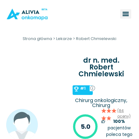
Strona główna
>
Lekarze
>
Robert Chmielewski
dr n. med.
Robert
Chmielewski
#1
Chirurg onkologiczny,
Chirurg
(84
oceny)
100%
5.0
pacjentów
poleca tego