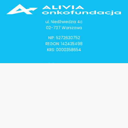
ul. Niedźwiedzia 4c
02-737 Warszawa
NIP: 5272630752
REGON: 142435498
KRS: 0000358654
Alivia Onkomapa
O projekcie
Lista placówek
Lista lekarzy
Programy lekowe
Klauzula informacyjna
Polityka prywatności
Regulamin