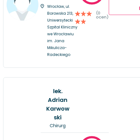
Wrocław, ul.
(0
Borowska 213,
ocen)
Uniwersytecki
Szpital Kliniczny
we Wrocławiu
im. Jana
Mikulicza-
Radeckiego
lek.
Adrian
Karwow
ski
Chirurg