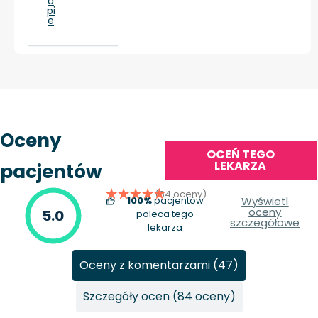
a
pi
e
Oceny
OCEŃ TEGO
LEKARZA
pacjentów
(84 oceny)
100%
pacjentów
Wyświetl
oceny
5.0
poleca tego
szczegółowe
lekarza
Oceny z komentarzami (47)
Szczegóły ocen (84 oceny)