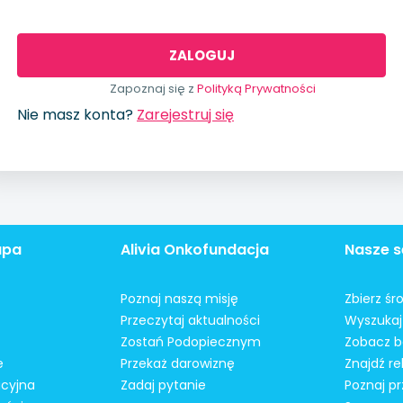
Zapoznaj się z
Polityką Prywatności
Nie masz konta?
Zarejestruj się
apa
Alivia Onkofundacja
Nasze s
Poznaj naszą misję
Zbierz śr
Przeczytaj aktualności
Wyszukaj 
Zostań Podopiecznym
Zobacz b
e
Przekaż darowiznę
Znajdź r
acyjna
Zadaj pytanie
Poznaj pr