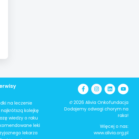
erwisy
©
2026 Alivia Onkofundacja
odki na leczenie
Dodajemy odwagi chorym na
najkrótszą kolejkę
raka!
azę wiedzy o raku
ekomendowane leki
Więcej o nas:
zyjaznego lekarza
www.alivia.org.pl