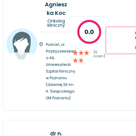
Agniesz
ka Koc
Onkolog
kliniczny
0.0
Poznań, ul.
Przybyszewskieg
(0
ocen)
o 49,
Uniwersytecki
Szpital Kliniczny
w Poznaniu
(dawniej SK im.
H. Święcickiego
UM Poznaniu)
dr n.