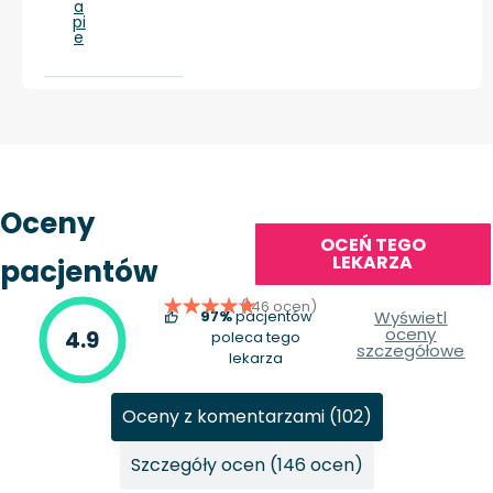
a
pi
e
Oceny
OCEŃ TEGO
LEKARZA
pacjentów
(146 ocen)
97%
pacjentów
Wyświetl
oceny
4.9
poleca tego
szczegółowe
lekarza
Oceny z komentarzami (102)
Szczegóły ocen (146 ocen)