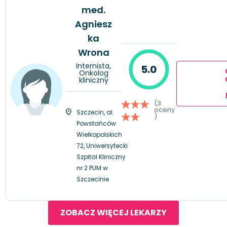
med.
Agniesz
ka
Wrona
Internista,
5.0
Onkolog
kliniczny
(3
oceny
Szczecin, al.
)
Powstańców
Wielkopolskich
72, Uniwersytecki
Szpital Kliniczny
nr 2 PUM w
Szczecinie
ZOBACZ WIĘCEJ LEKARZY