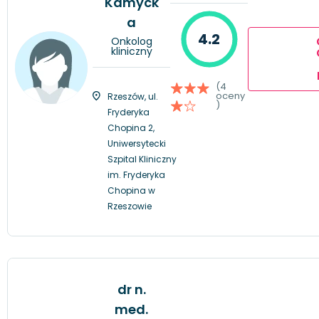
Kamyck
a
4.2
Onkolog
kliniczny
(4
oceny
Rzeszów, ul.
)
Fryderyka
Chopina 2,
Uniwersytecki
Szpital Kliniczny
im. Fryderyka
Chopina w
Rzeszowie
dr n.
med.