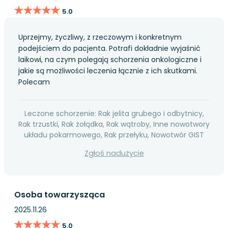
★★★★★
★★★★★
5.0
Uprzejmy, życzliwy, z rzeczowym i konkretnym
podejściem do pacjenta. Potrafi dokładnie wyjaśnić
laikowi, na czym polegają schorzenia onkologiczne i
jakie są możliwości leczenia łącznie z ich skutkami.
Polecam
Leczone schorzenie: Rak jelita grubego i odbytnicy,
Rak trzustki, Rak żołądka, Rak wątroby, Inne nowotwory
układu pokarmowego, Rak przełyku, Nowotwór GIST
Zgłoś nadużycie
Osoba towarzysząca
2025.11.26
★★★★★
★★★★★
5.0