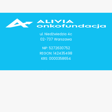
ul. Niedźwiedzia 4c
02-737 Warszawa
NIP: 5272630752
REGON: 142435498
KRS: 0000358654
Alivia Onkomapa
O projekcie
Lista placówek
Lista lekarzy
Programy lekowe
Klauzula informacyjna