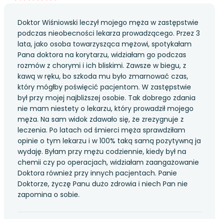
Doktor Wiśniowski leczył mojego męża w zastępstwie
podczas nieobecności lekarza prowadzącego. Przez 3
lata, jako osoba towarzysząca mężowi, spotykałam
Pana doktora na korytarzu, widziałam go podczas
rozmów z chorymi i ich bliskimi. Zawsze w biegu, z
kawą w ręku, bo szkoda mu było zmarnować czas,
który mógłby poświęcić pacjentom. W zastępstwie
był przy mojej najbliższej osobie. Tak dobrego zdania
nie mam niestety o lekarzu, który prowadził mojego
męża. Na sam widok zdawało się, że zrezygnuje z
leczenia. Po latach od śmierci męża sprawdziłam
opinie o tym lekarzu i w 100% taką samą pozytywną ja
wydaję. Byłam przy mężu codziennie, kiedy był na
chemii czy po operacjach, widziałam zaangażowanie
Doktora również przy innych pacjentach. Panie
Doktorze, życzę Panu dużo zdrowia i niech Pan nie
zapomina o sobie.