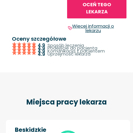
OCEŃ TEGO
LEKARZA
Więcej informacji o
lekarzu
Oceny szczegółowe
Sposób leczenia
4.9
Podejście do pacjenta
4.9
Komunikacja z pacjentem
4.9
Uprzejmość lekarza
4.9
Miejsca pracy lekarza
Beskidzkie