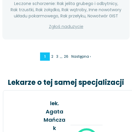
Leczone schorzenie: Rak jelita grubego i odbytnicy,
Rak trzustki, Rak żołądka, Rak wątroby, Inne nowotwory
układu pokarmowego, Rak przełyku, Nowotwór GIST
Zgłoś nadużycie
…
1
2
3
26
Następna ›
Lekarze o tej samej specjalizacji
lek.
Agata
Mańcza
k