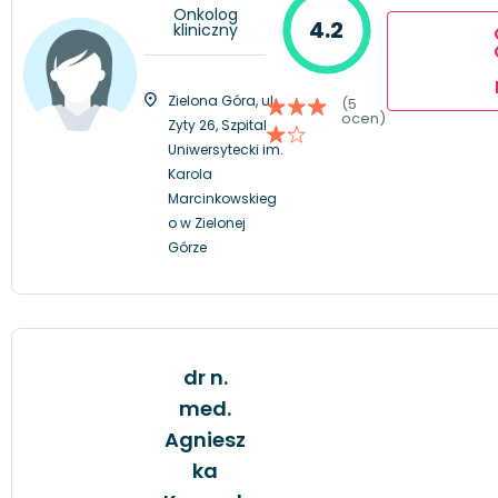
Onkolog
4.2
kliniczny
Zielona Góra, ul.
(5
ocen)
Zyty 26, Szpital
Uniwersytecki im.
Karola
Marcinkowskieg
o w Zielonej
Górze
dr n.
med.
Agniesz
ka