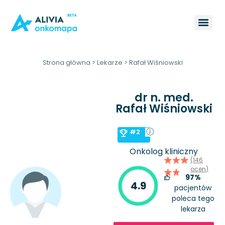
Strona główna
>
Lekarze
>
Rafał Wiśniowski
dr n. med.
Rafał Wiśniowski
#2
Onkolog kliniczny
(146
ocen)
97%
4.9
pacjentów
poleca tego
lekarza