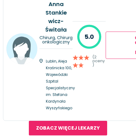
Anna
Stankie
wicz-
Świtała
5.0
Chirurg, Chirurg
onkologiczny
(2
oceny
Lublin, Aleja
)
Kraśnicka 100,
Wojewódzki
Szpital
Specjalistyczny
im. Stefana
Kardynała
Wyszyńskiego
ZOBACZ WIĘCEJ LEKARZY