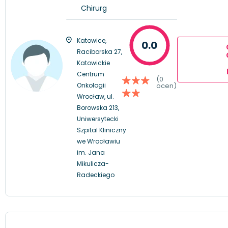
Chirurg
Katowice,
0.0
Raciborska 27,
Katowickie
Centrum
(0
Onkologii
ocen)
Wrocław, ul.
Borowska 213,
Uniwersytecki
Szpital Kliniczny
we Wrocławiu
im. Jana
Mikulicza-
Radeckiego