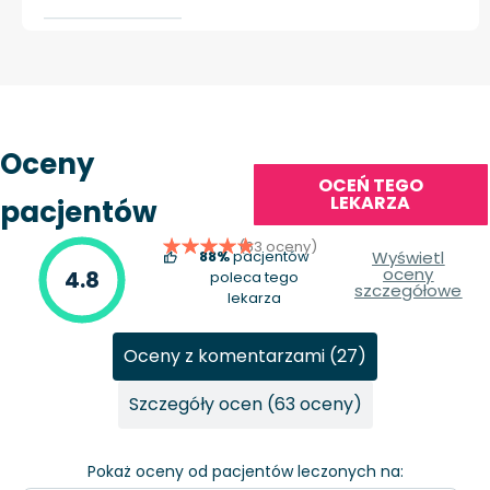
Oceny
OCEŃ TEGO
LEKARZA
pacjentów
(63 oceny)
88%
pacjentów
Wyświetl
oceny
4.8
poleca tego
szczegółowe
lekarza
Oceny z komentarzami (27)
Szczegóły ocen (63 oceny)
Pokaż oceny od pacjentów leczonych na: