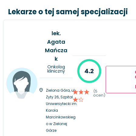
Lekarze o tej samej specjalizacji
lek.
Agata
Mańcza
k
Onkolog
4.2
kliniczny
Zielona Góra, ul.
(5
ocen)
Zyty 26, Szpital
Uniwersytecki im.
Karola
Marcinkowskieg
o w Zielonej
Górze