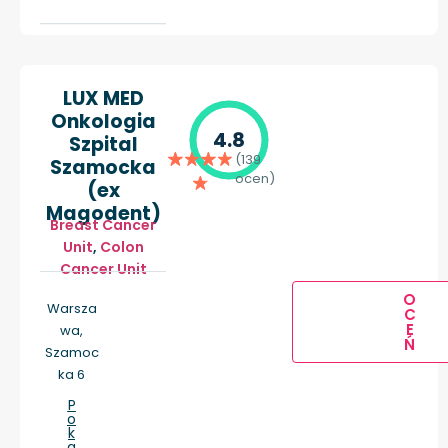
LUX MED
Onkologia
4.8
Szpital
(139
Szamocka
ocen)
(ex
Magodent)
Breast Cancer
Unit
,
Colon
Cancer Unit
O
Warsza
C
E
wa,
Ń
Szamoc
ka 6
P
o
k
a