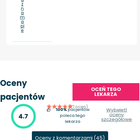
ż
n
a
m
a
pi
e
Oceny
OCEŃ TEGO
LEKARZA
pacjentów
(77 ocen)
100%
pacjentów
Wyświetl
oceny
4.7
poleca tego
szczegółowe
lekarza
Oceny z komentarzami (45)