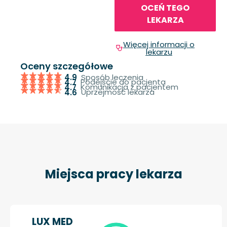
OCEŃ TEGO
LEKARZA
Więcej informacji o
lekarzu
Oceny szczegółowe
Sposób leczenia
4.9
Podejście do pacjenta
4.7
Komunikacja z pacjentem
4.7
Uprzejmość lekarza
4.6
Miejsca pracy lekarza
LUX MED