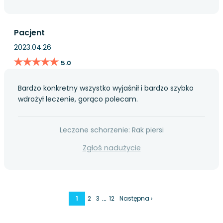
Pacjent
2023.04.26
★★★★★
★★★★★
5.0
Bardzo konkretny wszystko wyjaśnił i bardzo szybko
wdrożył leczenie, gorąco polecam.
Leczone schorzenie: Rak piersi
Zgłoś nadużycie
…
1
2
3
12
Następna ›