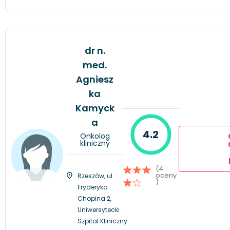
dr n.
med.
Agniesz
ka
Kamyck
a
4.2
Onkolog
kliniczny
(4
oceny
Rzeszów, ul.
)
Fryderyka
Chopina 2,
Uniwersytecki
Szpital Kliniczny