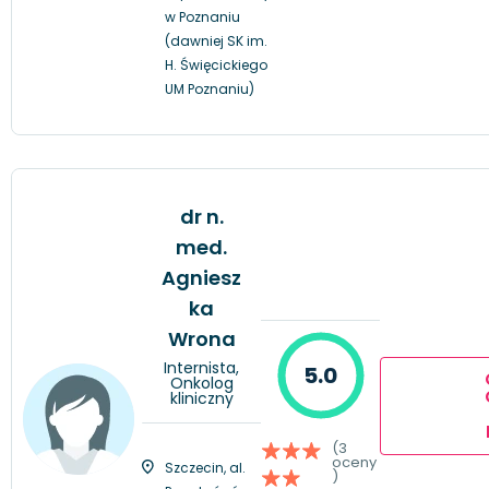
w Poznaniu
(dawniej SK im.
H. Święcickiego
UM Poznaniu)
dr n.
med.
Agniesz
ka
Wrona
Internista,
5.0
Onkolog
kliniczny
(3
oceny
Szczecin, al.
)