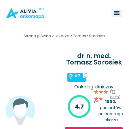
Strona główna
>
Lekarze
>
Tomasz Sarosiek
dr n. med.
Tomasz Sarosiek
#7
Onkolog kliniczny
(77
ocen)
100%
4.7
pacjentów
poleca tego
lekarza