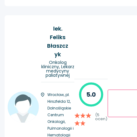
lek.
Feliks
Błaszcz
yk
Onkolog
kliniczny, Lekarz
medycyny
paliatywnej
5.0
Wrocław, pl.
Hirszfelda 12,
Dolnośląskie
(5
Centrum
ocen)
Onkologii,
Pulmonologii i
Hematologii