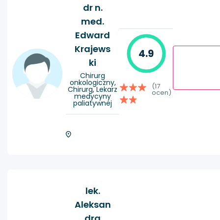
dr n.
med.
Edward
Krajews
4.9
ki
Chirurg
onkologiczny,
(17
Chirurg, Lekarz
ocen)
medycyny
paliatywnej
lek.
Aleksan
dra