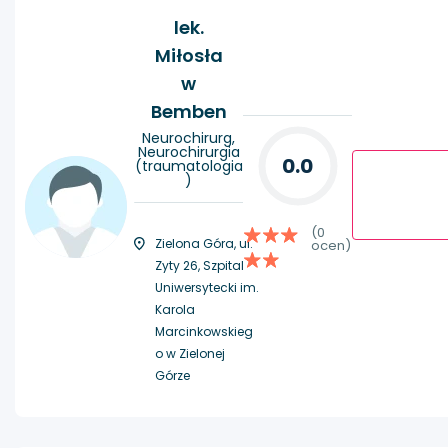
lek.
Miłosła
w
Bemben
Neurochirurg,
Neurochirurgia
0.0
(traumatologia
)
(0
Zielona Góra, ul.
ocen)
Zyty 26, Szpital
Uniwersytecki im.
Karola
Marcinkowskieg
o w Zielonej
Górze