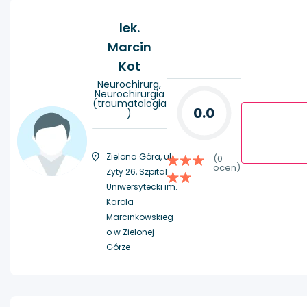
lek.
Marcin
Kot
Neurochirurg,
Neurochirurgia
(traumatologia
0.0
)
Zielona Góra, ul.
(0
ocen)
Zyty 26, Szpital
Uniwersytecki im.
Karola
Marcinkowskieg
o w Zielonej
Górze