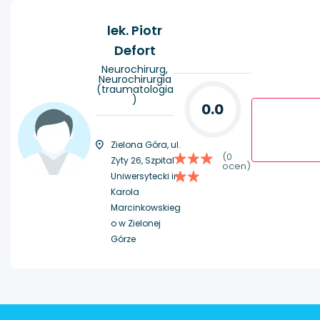
lek. Piotr
Defort
Neurochirurg,
Neurochirurgia
(traumatologia
)
0.0
Zielona Góra, ul.
(0
Zyty 26, Szpital
ocen)
Uniwersytecki im.
Karola
Marcinkowskieg
o w Zielonej
Górze