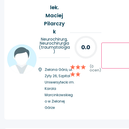
lek.
Maciej
Pilarczy
k
Neurochirurg,
Neurochirurgia
0.0
(traumatologia
)
(0
Zielona Góra, ul.
ocen)
Zyty 26, Szpital
Uniwersytecki im.
Karola
Marcinkowskieg
o w Zielonej
Górze