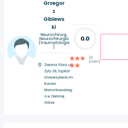
Grzegor
z
Giblews
ki
Neurochirurg,
0.0
Neurochirurgia
(traumatologia
)
(0
ocen)
Zielona Góra, ul.
Zyty 26, Szpital
Uniwersytecki im.
Karola
Marcinkowskieg
o w Zielonej
Górze