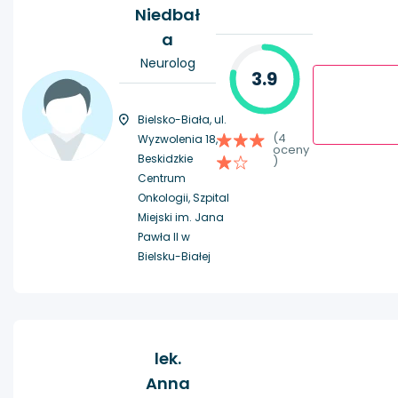
Niedbał
a
Neurolog
3.9
Bielsko-Biała, ul.
(4
Wyzwolenia 18,
oceny
Beskidzkie
)
Centrum
Onkologii, Szpital
Miejski im. Jana
Pawła II w
Bielsku-Białej
lek.
Anna