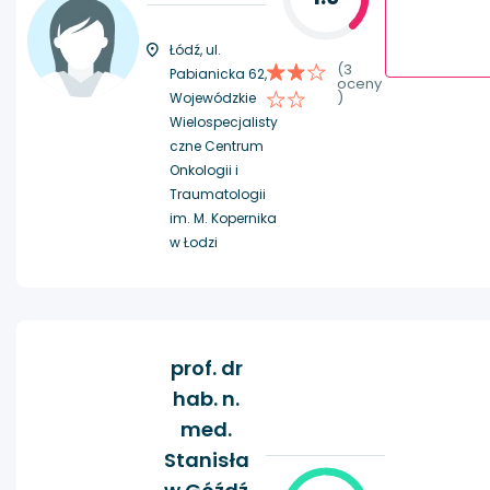
Łódź, ul.
(3
Pabianicka 62,
oceny
)
Wojewódzkie
Wielospecjalisty
czne Centrum
Onkologii i
Traumatologii
im. M. Kopernika
w Łodzi
prof. dr
hab. n.
med.
Stanisła