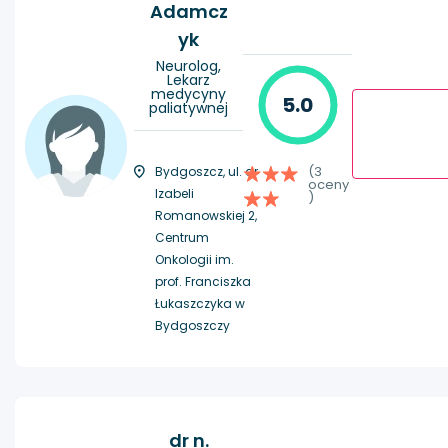
Adamcz
yk
Neurolog,
Lekarz
medycyny
5.0
paliatywnej
(3
Bydgoszcz, ul. dr
oceny
Izabeli
)
Romanowskiej 2,
Centrum
Onkologii im.
prof. Franciszka
Łukaszczyka w
Bydgoszczy
dr n.