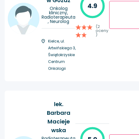
w Góźdź
4.9
Onkolog
kliniczny,
Radioterapeuta
, Neurolog
(2
oceny
)
Kielce, ul.
Artwińskiego 3,
Świętokrzyskie
Centrum
Onkologii
lek.
Barbara
Macieje
wska
Radioterapeuta