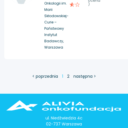
ocena
Onkologii im.
)
Marii
Skłodowskiej-
Curie –
Państwowy
Instytut
Badawczy,
Warszawa
< poprzednia
1
2
następna >
ul. Niedźwiedzia 4c
02-737 Warszawa