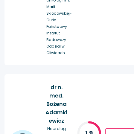
Onkologii im.
Marii
Skłodowskiej-
Curie –
Państwowy
Instytut
Badawczy
Oddział w
Gliwicach
dr n.
med.
Bożena
Adamki
ewicz
Neurolog
1.9