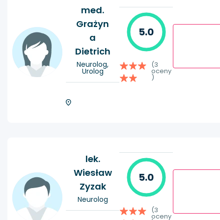
med.
Grażyn
5.0
a
Dietrich
Neurolog,
(3
Urolog
oceny
)
lek.
Wiesław
5.0
Zyzak
Neurolog
(3
oceny