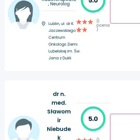
5.0
, Neurolog
(1
Lublin, ul. dr K.
ocena
)
Jaczewskiego 7,
Centrum
Onkologii Ziemi
Lubelskiej im. Św.
Jana z Dukli
dr n.
med.
Sławom
5.0
ir
Niebude
k
(1