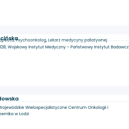
ucińska
erapeuta, Psychoonkolog, Lekarz medycyny paliatywnej
 128, Wojskowy Instytut Medyczny – Państwowy Instytut Badawcz
dowska
, Wojewódzkie Wielospecjalistyczne Centrum Onkologii i
pernika w Łodzi