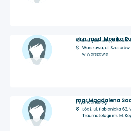
dr n. med. Monika R
Onkolog kliniczny, Radiot
Warszawa, ul. Szaserów
w Warszawie
mgr Magdalena Sa
Psychoonkolog
Łódź, ul. Pabianicka 62
Traumatologii im. M. Ko