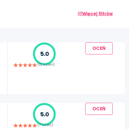
Więcej filtrów
OCEŃ
5.0
(12 ocen)
OCEŃ
5.0
(7 ocen)