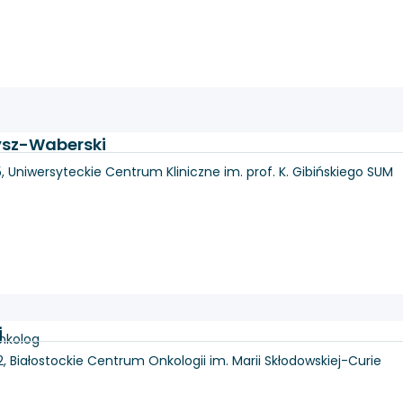
Pysz-Waberski
, Uniwersyteckie Centrum Kliniczne im. prof. K. Gibińskiego SUM
j
onkolog
2, Białostockie Centrum Onkologii im. Marii Skłodowskiej-Curie