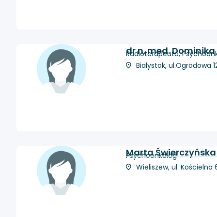
dr n. med. Dominik
Radioterapeuta, Psychoon
Białystok, ul.Ogrodowa 1
Marta Świerczyńska
Psychoonkolog
Wieliszew, ul. Kościelna