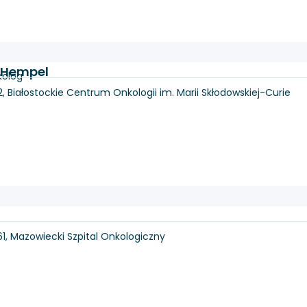
a Hempel
kolog
2, Białostockie Centrum Onkologii im. Marii Skłodowskiej-Curie
 61, Mazowiecki Szpital Onkologiczny