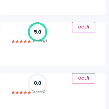
OCEŃ
5.0
(2 oceny)
OCEŃ
0.0
(0 ocen)