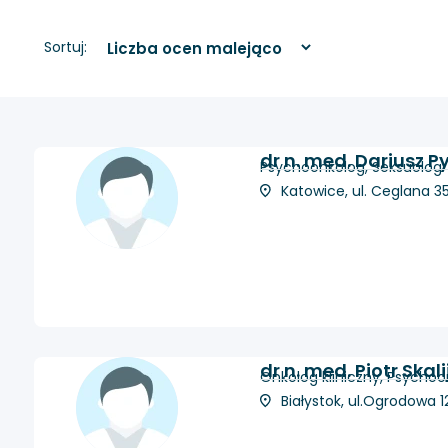
Sortuj:
dr n. med. Dariusz 
Psychoonkolog, Seksuolog
Katowice, ul. Ceglana 35
dr n. med. Piotr Skali
Onkolog kliniczny, Psycho
Białystok, ul.Ogrodowa 1