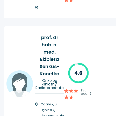
prof. dr
hab. n.
med.
Elżbieta
Senkus-
4.6
Konefka
Onkolog
kliniczny,
Radioterapeuta
(30
ocen)
Gdańsk, ul.
Dębinki 7,
Uniwersyteckie