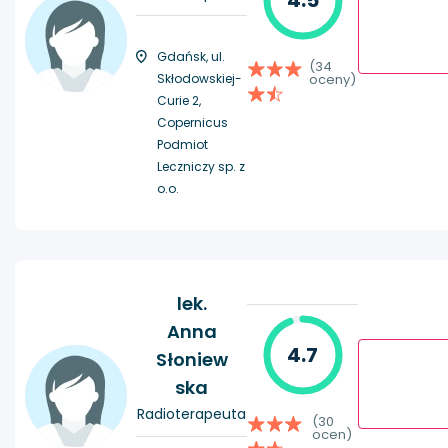
4.5
Gdańsk, ul.
(34
Skłodowskiej-
oceny)
Curie 2,
Copernicus
Podmiot
Leczniczy sp. z
o.o.
lek.
Anna
4.7
Słoniew
ska
Radioterapeuta
(30
ocen)