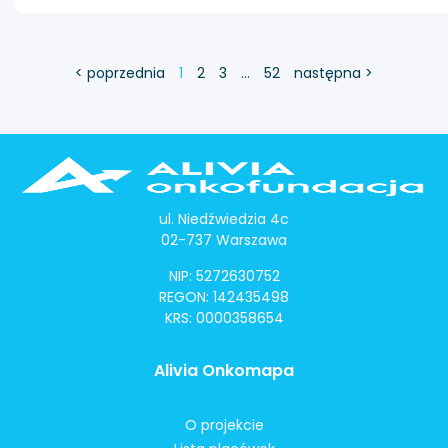
< poprzednia
1
2
3
…
52
następna >
ul. Niedźwiedzia 4c
02-737 Warszawa
NIP: 5272630752
REGON: 142435498
KRS: 0000358654
Alivia Onkomapa
O projekcie