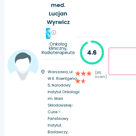
med.
Lucjan
Wyrwicz
#
9
Onkolog
kliniczny,
4.6
Radioterapeuta
Warszawa, ul.
(85
ocen)
W.K. Roentgena
5, Narodowy
Instytut Onkologii
im. Marii
Skłodowskiej-
Curie –
Państwowy
Instytut
Badawczy,