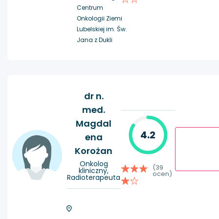
Centrum
Onkologii Ziemi
Lubelskiej im. Św.
Jana z Dukli
dr n.
med.
Magdal
4.2
ena
Korożan
Onkolog
(39
kliniczny,
ocen)
Radioterapeuta