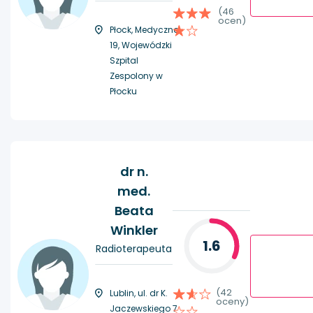
(46
ocen)
Płock, Medyczna
19, Wojewódzki
Szpital
Zespolony w
Płocku
dr n.
med.
Beata
Winkler
1.6
Radioterapeuta
(42
Lublin, ul. dr K.
oceny)
Jaczewskiego 7,