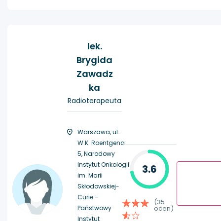
lek.
Brygida
Zawadz
ka
Radioterapeuta
Warszawa, ul.
W.K. Roentgena
5, Narodowy
Instytut Onkologii
3.6
im. Marii
Skłodowskiej-
Curie –
(35
Państwowy
ocen)
Instytut