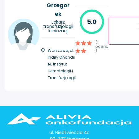
Grzegor
ek
5.0
Lekarz
transfuzjologii
klinicznej
(1
ocena
)
Warszawa, ul.
Indiry Ghandii
14, Instytut
Hematologii i
Transfuzjologii
ul. Niedźwiedzia 4c