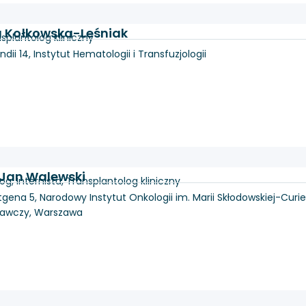
a Kołkowska-Leśniak
splantolog kliniczny
dii 14, Instytut Hematologii i Transfuzjologii
. Jan Walewski
g, Internista, Transplantolog kliniczny
tgena 5, Narodowy Instytut Onkologii im. Marii Skłodowskiej-Curie
dawczy, Warszawa