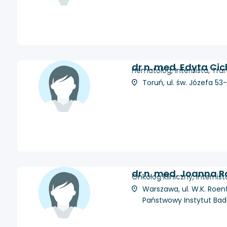
dr n. med. Edyta Ci
Hematolog, Internista, Tran
Toruń, ul. św. Józefa 53
dr n. med. Joanna 
Onkolog kliniczny, Internist
Warszawa, ul. W.K. Roen
Państwowy Instytut Ba