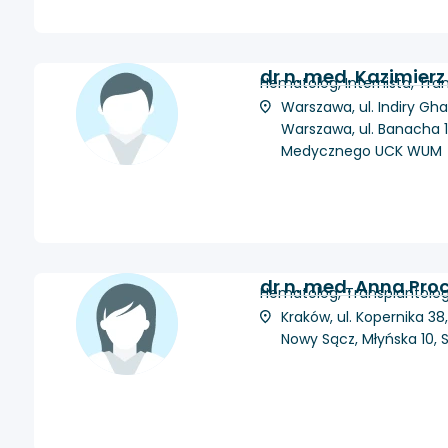
dr n. med. Kazimier
Hematolog, Internista, Tran
Warszawa, ul. Indiry Ghan
Warszawa, ul. Banacha 
Medycznego UCK WUM
dr n. med. Anna Pro
Hematolog, Transplantolog 
Kraków, ul. Kopernika 38
Nowy Sącz, Młyńska 10, S