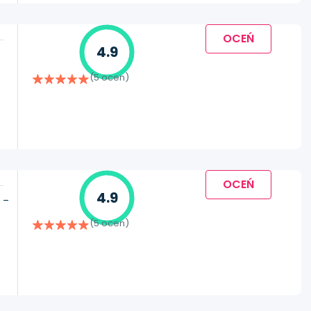
OCEŃ
4.9
(5 ocen)
OCEŃ
4.9
 –
(5 ocen)