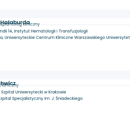
z Hałaburda
splantolog kliniczny
dii 14, Instytut Hematologii i Transfuzjologii
1a, Uniwersyteckie Centrum Kliniczne Warszawskiego Uniwersyte
chwicz
kliniczny
, Szpital Uniwersytecki w Krakowie
zpital Specjalistyczny im. J. Śniadeckiego