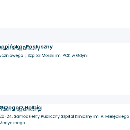
nopińska-Posłuszny
splantolog kliniczny
yczniowego 1, Szpital Morski im. PCK w Gdyni
. Grzegorz Helbig
splantolog kliniczny
20-24, Samodzielny Publiczny Szpital Kliniczny im. A. Mielęckiego
u Medycznego