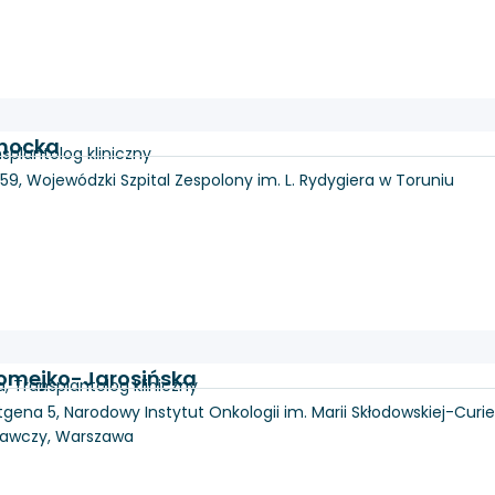
chocka
splantolog kliniczny
-59, Wojewódzki Szpital Zespolony im. L. Rydygiera w Toruniu
Romejko-Jarosińska
a, Transplantolog kliniczny
tgena 5, Narodowy Instytut Onkologii im. Marii Skłodowskiej-Curie
dawczy, Warszawa