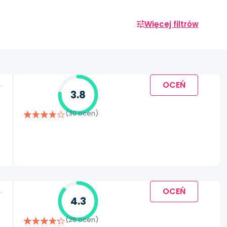
Więcej filtrów
OCEŃ
3.8
(30 ocen)
OCEŃ
4.3
(25 ocen)