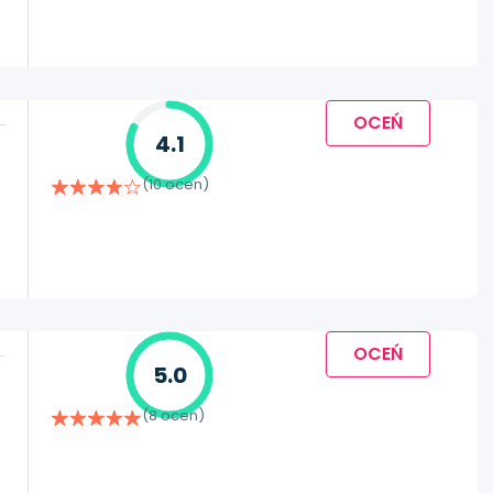
OCEŃ
4.1
(10 ocen)
OCEŃ
5.0
(8 ocen)