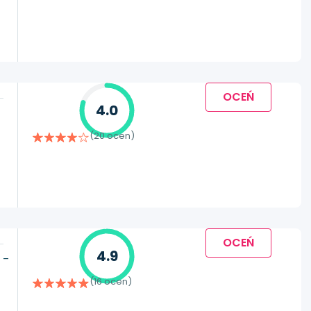
OCEŃ
4.0
(20 ocen)
OCEŃ
4.9
 –
(16 ocen)