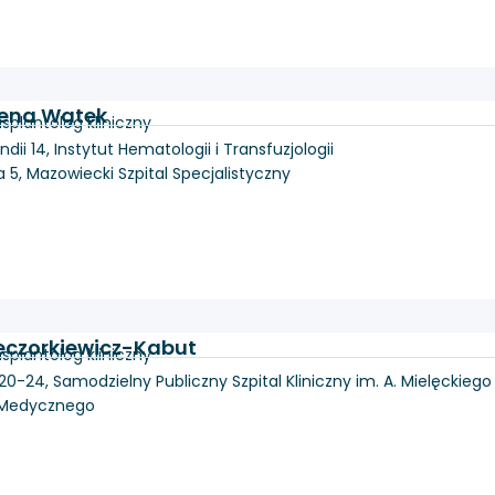
zena Wątek
splantolog kliniczny
dii 14, Instytut Hematologii i Transfuzjologii
5, Mazowiecki Szpital Specjalistyczny
eczorkiewicz-Kabut
splantolog kliniczny
20-24, Samodzielny Publiczny Szpital Kliniczny im. A. Mielęckiego
u Medycznego