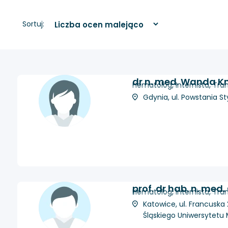
Sortuj:
dr n. med. Wanda K
Hematolog, Internista, Tran
Gdynia, ul. Powstania St
prof. dr hab. n. med
Hematolog, Internista, Tran
Katowice, ul. Francuska 
Śląskiego Uniwersytet