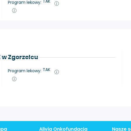
TAK
Program lekowy:
Z w Zgorzelcu
TAK
Program lekowy:
apa
Alivia Onkofundacja
Nasze s