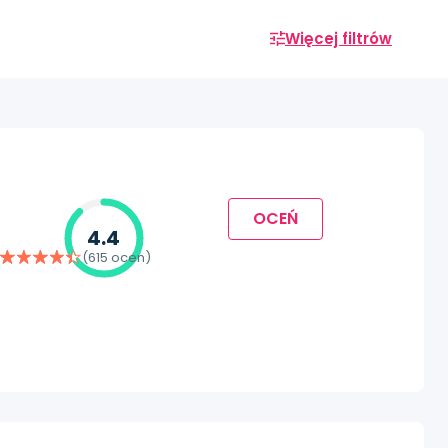
Więcej filtrów
OCEŃ
4.4
(615 ocen)