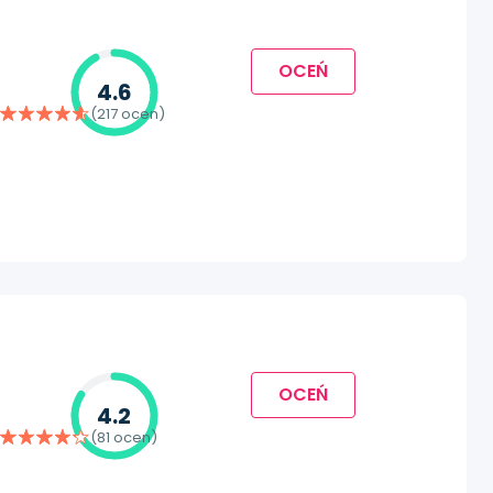
OCEŃ
4.6
(217 ocen)
OCEŃ
4.2
(81 ocen)