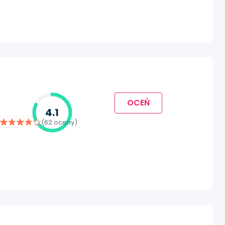
OCEŃ
4.1
(62 oceny)