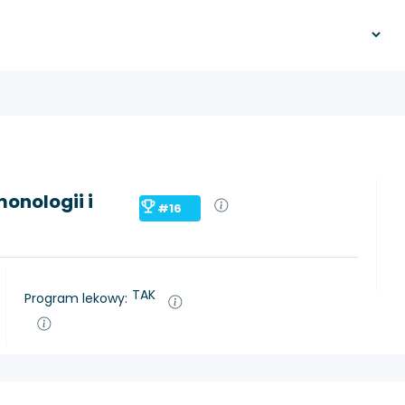
onologii i
#16
TAK
Program lekowy: