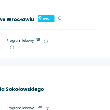
 we Wrocławiu
#10
NIE
Program lekowy:
eda Sokołowskiego
TAK
Program lekowy: