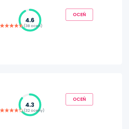
OCEŃ
4.6
(38 ocen)
OCEŃ
4.3
(32 oceny)