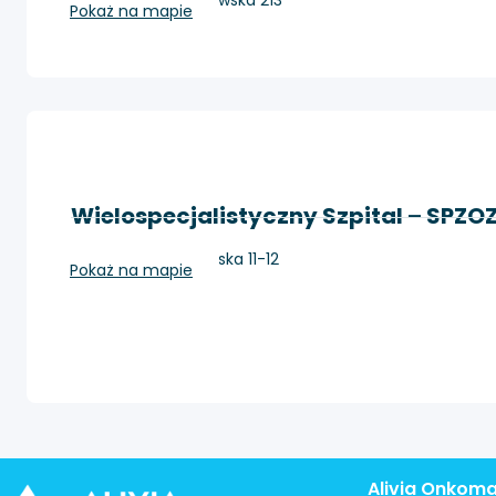
Wrocław, ul. Borowska 213
Pokaż na mapie
Wielospecjalistyczny Szpital – SPZO
Zgorzelec, Lubańska 11-12
Pokaż na mapie
Alivia Onkom