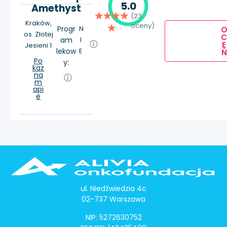
5.0
Amethyst
(23
Kraków,
oceny)
Progr
N
os. Złotej
am
I
E
Jesieni 1
lekow
E
Ń
Po
y:
każ
na
m
api
e
ul. Niedźwiedzia 4c
02-737 Warszawa
NIP: 5272630752