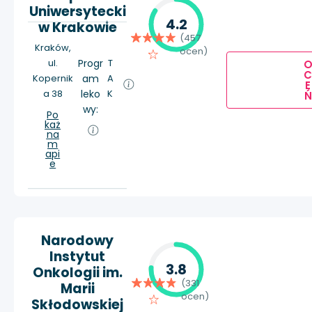
Uniwersytecki
4.2
w Krakowie
(457
Kraków,
ocen)
ul.
Progr
T
Kopernik
am
A
E
a 38
leko
K
Ń
wy:
Po
każ
na
m
api
e
Narodowy
Instytut
3.8
Onkologii im.
(331
Marii
ocen)
Skłodowskiej