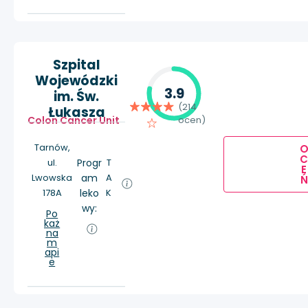
Szpital
Wojewódzki
3.9
im. Św.
(214
Łukasza
Colon Cancer Unit
ocen)
Tarnów,
ul.
Progr
T
E
Lwowska
am
A
Ń
178A
leko
K
wy:
Po
każ
na
m
api
e