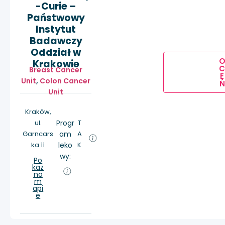
-Curie –
Państwowy
Instytut
Badawczy
Oddział w
Krakowie
Breast Cancer
E
Unit
,
Colon Cancer
Ń
Unit
Kraków,
ul.
Progr
T
Garncars
am
A
ka 11
leko
K
wy:
Po
każ
na
m
api
e