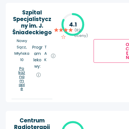
Szpital
Specjalistycz
4.1
ny im. J.
(82
Śniadeckiego
oceny)
Nowy
Sącz,
Progr
T
E
Młyńska
am
A
Ń
10
leko
K
wy:
Po
każ
na
m
api
e
Centrum
Radioterapii