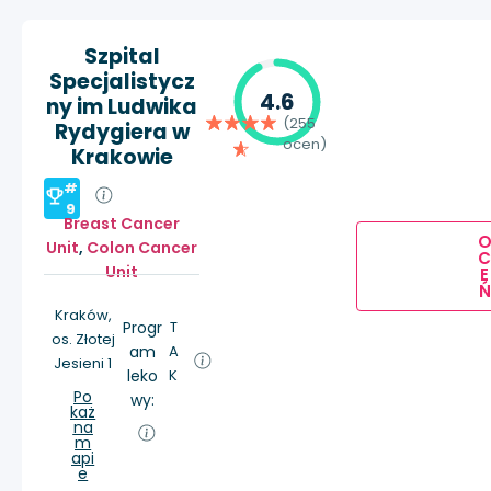
Szpital
Specjalistycz
4.6
ny im Ludwika
(255
Rydygiera w
ocen)
Krakowie
#
9
Breast Cancer
Unit
,
Colon Cancer
Unit
E
Ń
Kraków,
Progr
T
os. Złotej
am
A
Jesieni 1
leko
K
Po
wy:
każ
na
m
api
e