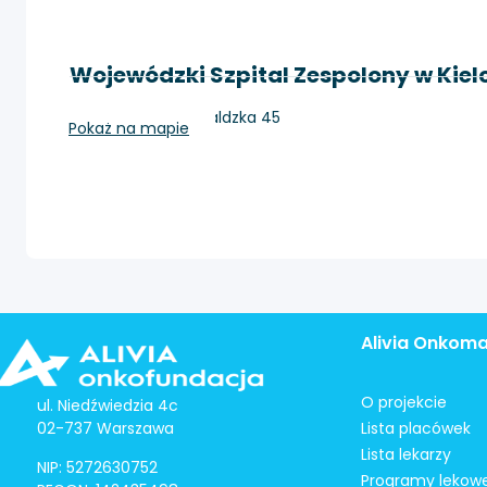
Wojewódzki Szpital Zespolony w Kie
Kielce, ul. Grunwaldzka 45
Pokaż na mapie
Alivia Onkom
O projekcie
ul. Niedźwiedzia 4c
02-737 Warszawa
Lista placówek
Lista lekarzy
NIP: 5272630752
Programy lekow