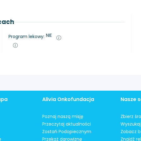
lcach
NIE
Program lekowy:
apa
Alivia Onkofundacja
Nasze s
Poznaj naszą misję
Zbierz śr
Przeczytaj aktualności
Wyszukaj 
Zostań Podopiecznym
Zobacz b
e
Przekaż darowiznę
Znajdź r