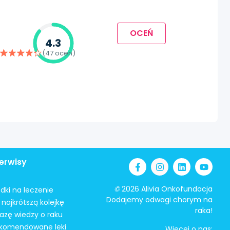
OCEŃ
4.3
(47 ocen)
erwisy
©
2026 Alivia Onkofundacja
odki na leczenie
Dodajemy odwagi chorym na
najkrótszą kolejkę
raka!
azę wiedzy o raku
ekomendowane leki
Więcej o nas: