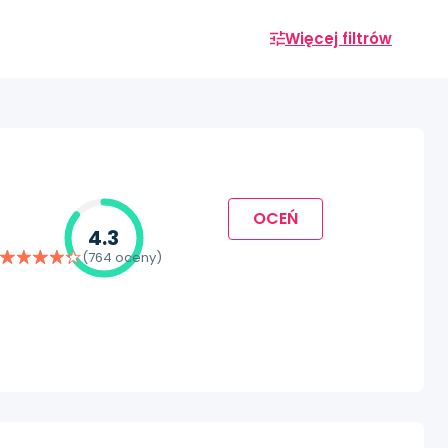
Więcej filtrów
OCEŃ
4.3
(764 oceny)