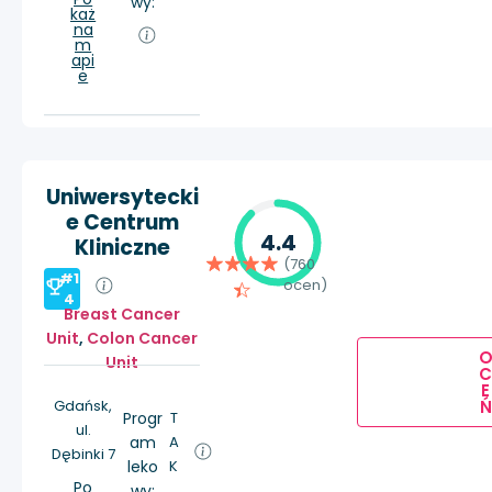
wy:
każ
na
m
api
e
Uniwersytecki
e Centrum
4.4
Kliniczne
(760
#1
ocen)
4
Breast Cancer
Unit
,
Colon Cancer
Unit
E
Ń
Gdańsk,
Progr
T
ul.
am
A
Dębinki 7
leko
K
Po
wy: