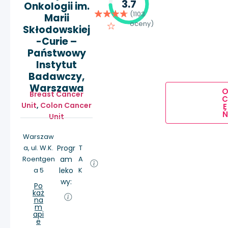
3.7
Onkologii im.
(1103
Marii
oceny)
Skłodowskiej
-Curie –
Państwowy
Instytut
Badawczy,
Warszawa
Breast Cancer
Unit
,
Colon Cancer
E
Ń
Unit
Warszaw
a, ul. W.K.
Progr
T
Roentgen
am
A
a 5
leko
K
wy:
Po
każ
na
m
api
e