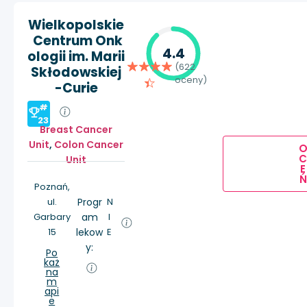
Wielkopolskie
Centrum Onk
4.4
ologii im. Marii
(622
Skłodowskiej
oceny)
-Curie
#
23
Breast Cancer
Unit
,
Colon Cancer
Unit
E
Ń
Poznań,
ul.
Progr
N
Garbary
am
I
15
lekow
E
y:
Po
każ
na
m
api
e