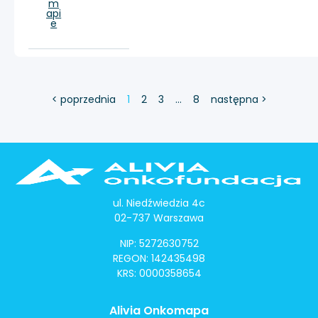
m
api
e
< poprzednia
1
2
3
…
8
następna >
ul. Niedźwiedzia 4c
02-737 Warszawa
NIP: 5272630752
REGON: 142435498
KRS: 0000358654
Alivia Onkomapa