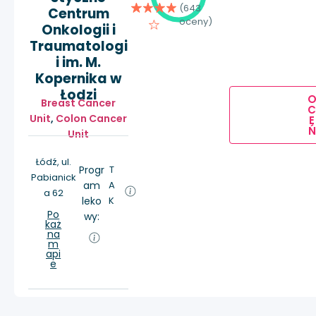
(643
Centrum
oceny)
Onkologii i
Traumatologi
i im. M.
Kopernika w
Łodzi
Breast Cancer
Unit
,
Colon Cancer
E
Ń
Unit
Łódź, ul.
Progr
T
Pabianick
am
A
a 62
leko
K
Po
wy:
każ
na
m
api
e