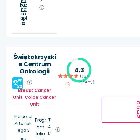
Po
każ
na
m
api
e
Świętokrzyski
e Centrum
4.3
Onkologii
(764
#
oceny)
22
Breast Cancer
Unit
,
Colon Cancer
Unit
E
Ń
Kielce, ul.
Progr
T
Artwiński
am
A
ego 3
leko
K
Po