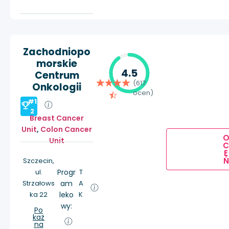
Zachodniopo
morskie
4.5
Centrum
(617
Onkologii
ocen)
#1
2
Breast Cancer
Unit
,
Colon Cancer
Unit
E
Ń
Szczecin,
ul.
Progr
T
Strzałows
am
A
ka 22
leko
K
wy:
Po
każ
na