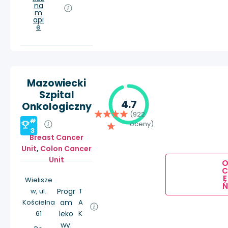
na
m
api
e
Mazowiecki
Szpital
4.7
Onkologiczny
(922
#
oceny)
3
Breast Cancer
Unit
,
Colon Cancer
Unit
E
Wielisze
Ń
w, ul.
Progr
T
Kościelna
am
A
61
leko
K
wy: