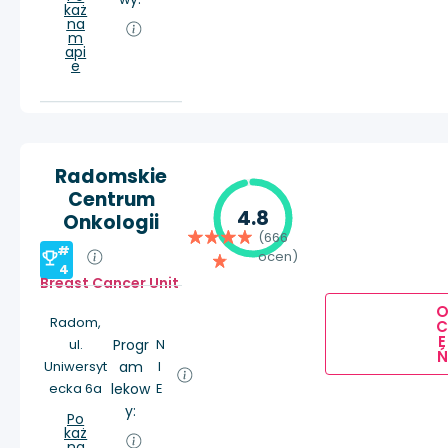
każ
na
m
api
e
Radomskie
Centrum
4.8
Onkologii
(666
#
ocen)
4
Breast Cancer Unit
Radom,
E
ul.
Progr
N
Ń
Uniwersyt
am
I
ecka 6a
lekow
E
y:
Po
każ
na