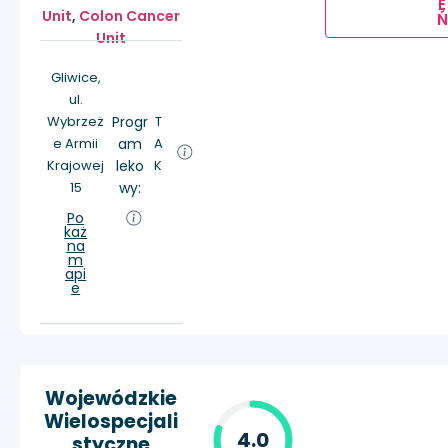
E
Unit
,
Colon Cancer
Ń
Unit
Gliwice,
ul.
Wybrzeż
Progr
T
e Armii
am
A
Krajowej
leko
K
15
wy:
Po
każ
na
m
api
e
Wojewódzkie
Wielospecjali
4.0
styczne