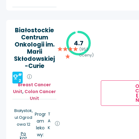
Białostockie
Centrum
4.7
Onkologii im.
(953
Marii
oceny)
Skłodowskiej
-Curie
#
2
Breast Cancer
Unit
,
Colon Cancer
E
Unit
Ń
Białystok,
Progr
T
ul.Ogrod
am
A
owa 12
leko
K
Po
wy:
każ