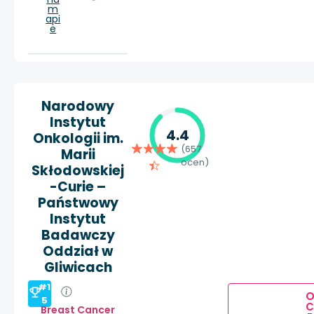
m
api
e
Narodowy
Instytut
4.4
Onkologii im.
(657
Marii
ocen)
Skłodowskiej
-Curie –
Państwowy
Instytut
Badawczy
Oddział w
Gliwicach
#1
5
Breast Cancer