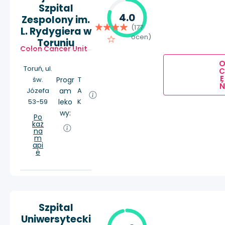
Szpital
4.0
Zespolony im.
(177
L. Rydygiera w
ocen)
Toruniu
Colon Cancer Unit
Toruń, ul.
E
św.
Progr
T
Ń
Józefa
am
A
53-59
leko
K
wy:
Po
każ
na
m
api
e
Szpital
Uniwersytecki