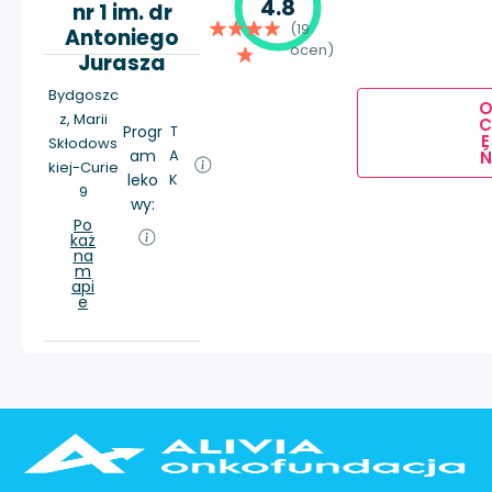
4.8
nr 1 im. dr
(19
Antoniego
ocen)
Jurasza
Bydgoszc
z, Marii
Progr
T
E
Skłodows
am
A
Ń
kiej-Curie
leko
K
9
wy:
Po
każ
na
m
api
e